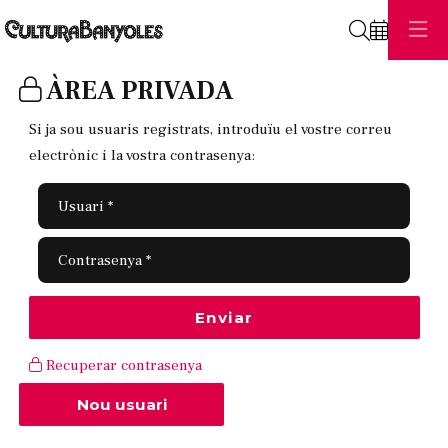
Cerca
ÀREA PRIVADA
Si ja sou usuaris registrats, introduïu el vostre correu
electrònic i la vostra contrasenya:
Usuari*
Contrasenya*
Enviar
Recuperar contrasenya
Crear
Nou usuari