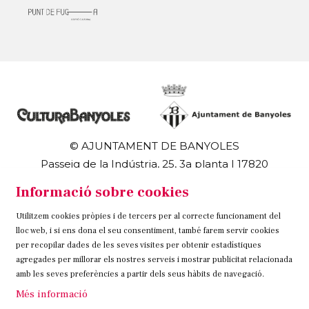
© AJUNTAMENT DE BANYOLES
Passeig de la Indústria, 25, 3a planta | 17820
Banyoles
Informació sobre cookies
972 58 18 48 | 972 57 00 50
Utilitzem cookies pròpies i de tercers per al correcte funcionament del
Sitemap
Avís Legal
Ús de Cookies
Contacteu
lloc web, i si ens dona el seu consentiment, també farem servir cookies
per recopilar dades de les seves visites per obtenir estadístiques
Link a instagram
Link a twitter
Link a facebook
agregades per millorar els nostres serveis i mostrar publicitat relacionada
amb les seves preferències a partir dels seus hàbits de navegació.
Més informació