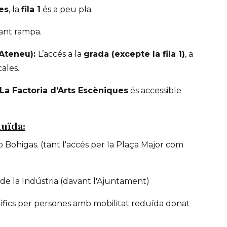
es
, la
fila 1
és a peu pla.
çant rampa.
’Ateneu):
L’accés a la
grada (excepte la fila 1)
, a
ales.
La Factoria d’Arts Escèniques
és accessible
duïda:
p Bohigas. (tant l'accés per la Plaça Major com
g de la Indústria (davant l'Ajuntament)
ífics per persones amb mobilitat reduïda donat