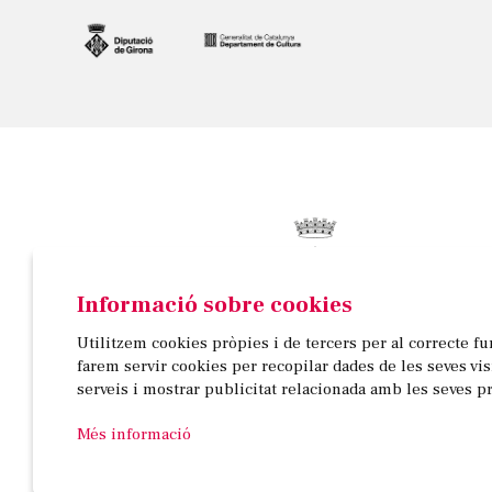
Informació sobre cookies
© AJUNTAMENT DE BANYOLES
Utilitzem cookies pròpies i de tercers per al correcte f
Passeig de la Indústria, 25, 3a planta | 17820 Banyo
farem servir cookies per recopilar dades de les seves vi
972 58 18 48 | 972 57 00 50
serveis i mostrar publicitat relacionada amb les seves p
Més informació