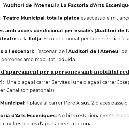
 l’
Auditori de l’Ateneu
i a
La Factoria d’Arts Escèniqu
Al
Teatre Municipal
,
tota la platea
és accessible mitjan
s amb accés condicionat per escales (Auditori de l
iteatre
i a la
llotja
està condicionat per la presència d’esc
s a l’escenari:
L’escenari de l’
Auditori de l’Ateneu
i de
a persones amb mobilitat reduïda.
 d'aparcament per a persones amb mobilitat re
ri:
Una plaça al carrer Servites i una plaça al carrer Jose
rer Canal són peatonals)
 Municipal:
1 plaça al carrer Pere Alsius, 2 places passei
toria d'Arts Escèniques:
No hi ha estacionaments espec
ha moltes places d'aparcament a la zona.