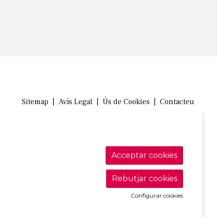
Sitemap
|
Avís Legal
|
Ús de Cookies
|
Contacteu
Link a in
Link a 
Link
Acceptar cookies
Rebutjar cookies
Configurar cookies