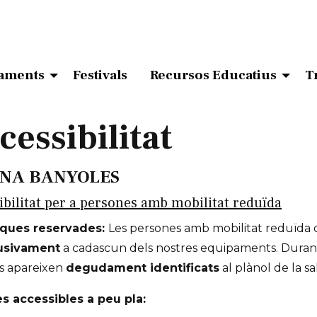
aments
Festivals
Recursos Educatius
T
cessibilitat
ENA BANYOLES
ibilitat per a persones amb mobilitat reduïda
ques reservades:
Les persones amb mobilitat reduïda
usivament
a cadascun dels nostres equipaments. Durant
is apareixen
degudament identificats
al plànol de la sa
s accessibles a peu pla: