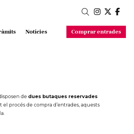
Link a in
Link a 
Link
Cerca
ràmits
Notícies
Comprar entrades
 disposen de
dues butaques reservades
 el procés de compra d’entrades, aquests
la.