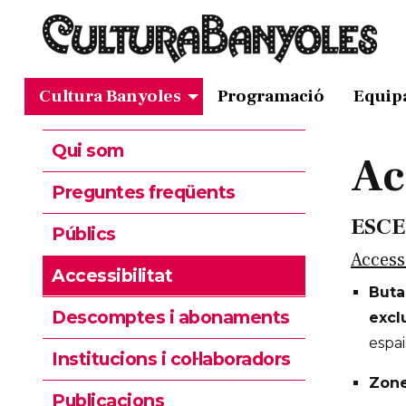
Cultura Banyoles
Programació
Equip
Qui som
Ac
Preguntes freqüents
ESC
Públics
Access
Accessibilitat
Buta
Descomptes i abonaments
excl
espa
Institucions i col·laboradors
Zone
Publicacions