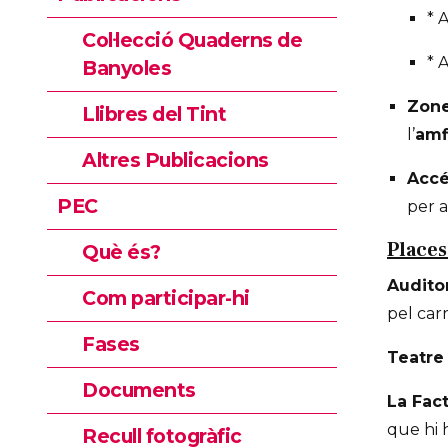
* A
Col·lecció Quaderns de
* 
Banyoles
Zone
Llibres del Tint
l’
amf
Altres Publicacions
Accé
PEC
per 
Places
Què és?
Audito
Com participar-hi
pel car
Fases
Teatre
Documents
La Fac
que hi 
Recull fotogràfic