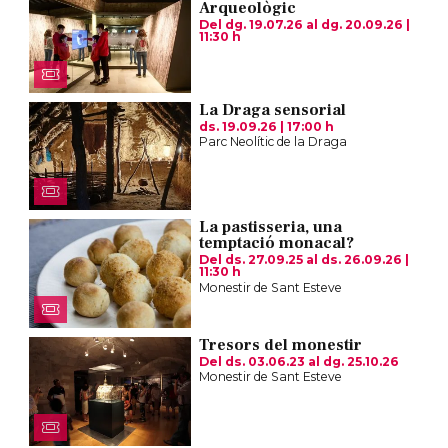
Arqueològic
Del dg. 19.07.26
al dg. 20.09.26
|
11:30 h
La Draga sensorial
ds. 19.09.26
|
17:00 h
Parc Neolític de la Draga
La pastisseria, una
temptació monacal?
Del ds. 27.09.25
al ds. 26.09.26
|
11:30 h
Monestir de Sant Esteve
Tresors del monestir
Del ds. 03.06.23
al dg. 25.10.26
Monestir de Sant Esteve