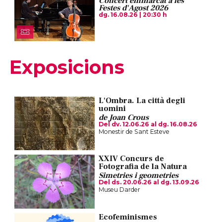
Concert emmarcat a les
Festes d'Agost 2026
dg. 16.08.26
|
20:30 h
Exposicions
L'Ombra. La città degli
uomini
de Joan Crous
Del dv. 12.06.26
al dg. 16.08.26
Monestir de Sant Esteve
XXIV Concurs de
Fotografia de la Natura
Simetries i geometries
Del ds. 20.06.26
al dg. 13.09.26
Museu Darder
Ecofeminismes