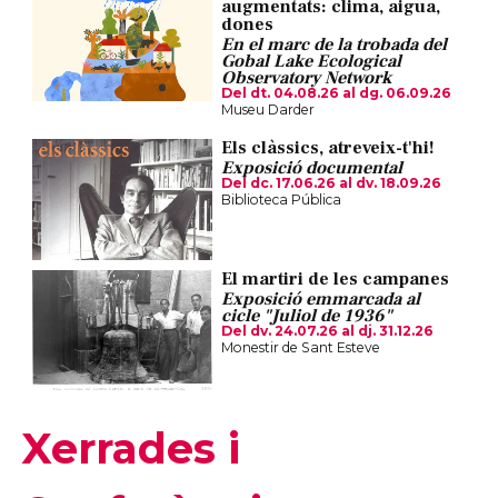
augmentats: clima, aigua,
dones
En el marc de la trobada del
Gobal Lake Ecological
Observatory Network
Del dt. 04.08.26
al dg. 06.09.26
Museu Darder
Els clàssics, atreveix-t'hi!
Exposició documental
Del dc. 17.06.26
al dv. 18.09.26
Biblioteca Pública
El martiri de les campanes
Exposició emmarcada al
cicle "Juliol de 1936"
Del dv. 24.07.26
al dj. 31.12.26
Monestir de Sant Esteve
Xerrades i