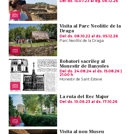
Del ds. 15.07.23
al dg. 06.12.26
Visita al Parc Neolític de la
Draga
Del ds. 08.10.22
al ds. 05.12.26
Parc Neolític de la Draga
Robatori sacríleg al
Monestir de Banyoles
Del ds. 24.08.24
al ds. 15.08.26
|
21:00 h
Monestir de Sant Esteve
La ruta del Rec Major
Del ds. 10.06.23
al ds. 17.10.26
Visita al nou Museu