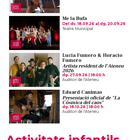
Me la Bufa
Del dv. 18.09.26
al dg. 20.09.26
Teatre Municipal
Lucia Fumero & Horacio
Fumero
Artista resident de l'Ateneu
2026
dg. 27.09.26
|
18:00 h
Auditori de l'Ateneu
Eduard Canimas
Presentació oficial de "La
Còsmica del caos"
dg. 18.10.26
|
18:00 h
Auditori de l'Ateneu
Activitats infantils