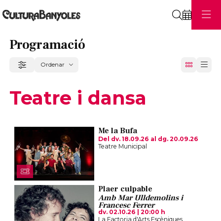
Cerca
Programació
Ordenar
Filtrar
Ordenar per
Teatre i dansa
Me la Bufa
Del dv. 18.09.26
al dg. 20.09.26
Teatre Municipal
Plaer culpable
Amb Mar Ulldemolins i
Francesc Ferrer
dv. 02.10.26
|
20:00 h
La Factoria d'Arts Escèniques