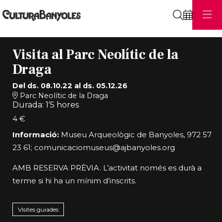
Cerca
Visita al Parc Neolític de la
Draga
Del ds. 08.10.22
al ds. 05.12.26
Parc Neolític de la Draga
Durada:
1'5 hores
4 €
Informació:
Museu Arqueològic de Banyoles, 972 57
23 61;
comunicaciomuseus@ajbanyoles.org
AMB RESERVA PRÈVIA. L’activitat només es durà a
terme si hi ha un mínim d’inscrits.
Visites guiades