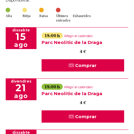
Disponibilitat
Alta
Mitja
Baixa
Últimes
Exhaurides
entrades
dissabte
15
18:00 h
Afegir al calendari
Parc Neolític de la Draga
ago
4 €
Comprar
divendres
21
18:00 h
Afegir al calendari
Parc Neolític de la Draga
ago
4 €
Comprar
dissabte