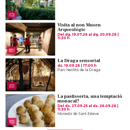
Visita al nou Museu
Arqueològic
Del dg. 19.07.26
al dg. 20.09.26
|
11:30 h
La Draga sensorial
ds. 19.09.26
|
17:00 h
Parc Neolític de la Draga
La pastisseria, una temptació
monacal?
Del ds. 27.09.25
al ds. 26.09.26
|
11:30 h
Monestir de Sant Esteve