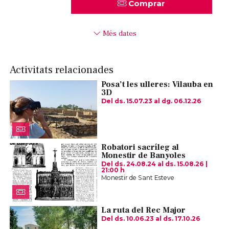
Comprar
Més dates
Activitats relacionades
Posa’t les ulleres: Vilauba en
3D
Del ds. 15.07.23
al dg. 06.12.26
Robatori sacríleg al
Monestir de Banyoles
Del ds. 24.08.24
al ds. 15.08.26
|
21:00 h
Monestir de Sant Esteve
La ruta del Rec Major
Del ds. 10.06.23
al ds. 17.10.26