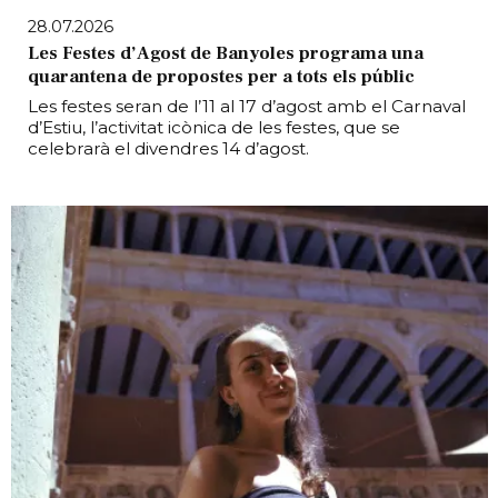
28.07.2026
Les Festes d’Agost de Banyoles programa una
quarantena de propostes per a tots els públic
Les festes seran de l’11 al 17 d’agost amb el Carnaval
d’Estiu, l’activitat icònica de les festes, que se
celebrarà el divendres 14 d’agost.