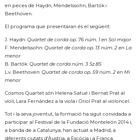
en peces de Haydn, Mendelssohn, Bartók i
Beethoven.
El programa que presentaran és el següent:
J. Haydn:
Quartet de corda op. 76 núm. 1 en Sol major
F. Mendelssohn:
Quartet de corda op. 13 núm. 2 en La
menor
B. Bartók:
Quartet de corda núm. 3 Sz.85
L.v. Beethoven:
Quartet de corda op. 59 núm. 2 en Mi
menor
Cosmos Quartet són Helena Satué i Bernat Prat al
violí, Lara Fernández a la viola i Oriol Prat al violoncel.
Tot i la seva joventut, la formació ha sigut convidada a
participar al Festival de la Fundació Monteleón 2014 i,
a banda de a Catalunya, han actuat a Madrid, a
diferents ciutats d’Àustria, a Escòcia i a França.