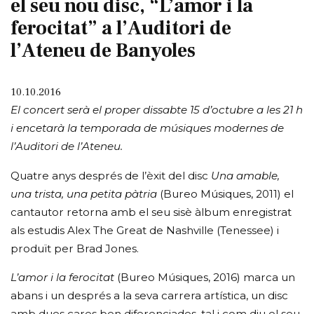
el seu nou disc, “L’amor i la
ferocitat” a l’Auditori de
l’Ateneu de Banyoles
10.10.2016
El concert serà el proper dissabte 15 d’octubre a les 21 h
i encetarà la temporada de músiques modernes de
l’Auditori de l’Ateneu.
Quatre anys després de l’èxit del disc
Una amable,
una trista, una petita pàtria
(Bureo Músiques, 2011) el
cantautor retorna amb el seu sisè àlbum enregistrat
als estudis Alex The Great de Nashville (Tenessee) i
produït per Brad Jones.
L’amor i la ferocitat
(Bureo Músiques, 2016) marca un
abans i un després a la seva carrera artística, un disc
amb dues cares ben diferenciades, tal i com diu el seu