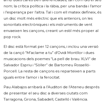
nom; la crítica política i la ràbia, per una banda i l’amor
i l’esperança per l’altra. Tal i com ell mateix defineix, és
un disc molt més elèctric que els anteriors, on les
sonoritats electròniques i els instruments de vent
envaeixen les cançons, creant un estil més proper al
pop rock.
El disc està format per 12 cançons, i inclou una versió
de la cançó “M’aclame a tu” d’Ovidi Montllor i dues
musicacions dels poemes “La pell de brau. XLVI” de
Salvador Espriu i “Sòller” de Bartomeu Rosselló-
Porcell. La resta de cançons es reparteixen a parts
iguals entre l’amor i la ferocitat.
Pau Alabajos arribarà a l’Auditori de l’Ateneu després
de presentar el seu disc a diverses ciutats com
Tarragona, Girona, Sabadell, Castelló i València.