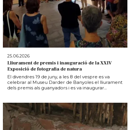
25.06.2026
Lliurament de premis i inauguració de la XXIV
Exposició de fotografia de natura
El divendres 19 de juny, a les 8 del vespre es va
celebrar al Museu Darder de Banyoles el lliurament
dels premis als guanyadors i es va inaugurar...