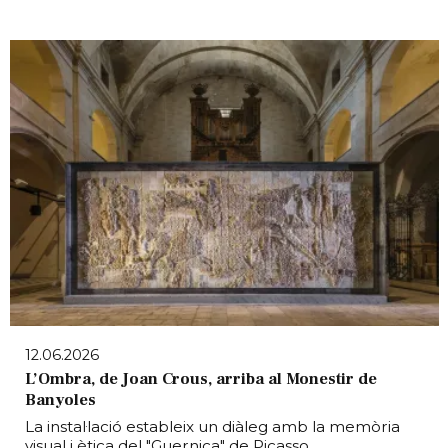
12.06.2026
L’Ombra, de Joan Crous, arriba al Monestir de
Banyoles
La instal·lació estableix un diàleg amb la memòria
visual i ètica del "Guernica" de Picasso.