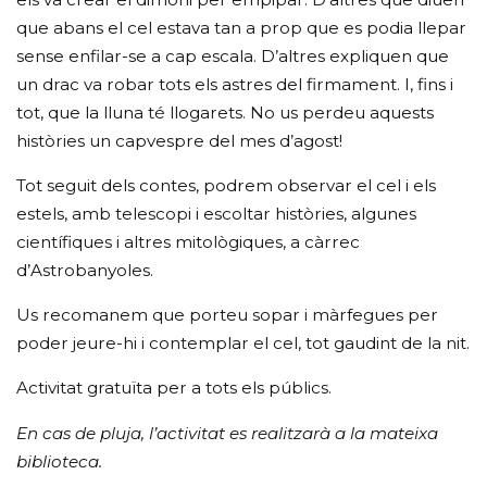
que abans el cel estava tan a prop que es podia llepar
sense enfilar-se a cap escala. D’altres expliquen que
un drac va robar tots els astres del firmament. I, fins i
tot, que la lluna té llogarets. No us perdeu aquests
històries un capvespre del mes d’agost!
Tot seguit dels contes, podrem observar el cel i els
estels, amb telescopi i escoltar històries, algunes
científiques i altres mitològiques, a càrrec
d’Astrobanyoles.
Us recomanem que porteu sopar i màrfegues per
poder jeure-hi i contemplar el cel, tot gaudint de la nit.
Activitat gratuïta per a tots els públics.
En cas de pluja, l’activitat es realitzarà a la mateixa
biblioteca.