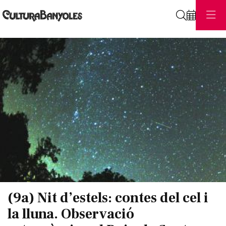
Cerca
Diapositiva 1 de 1
(9a) Nit d’estels: contes del cel i
la lluna. Observació