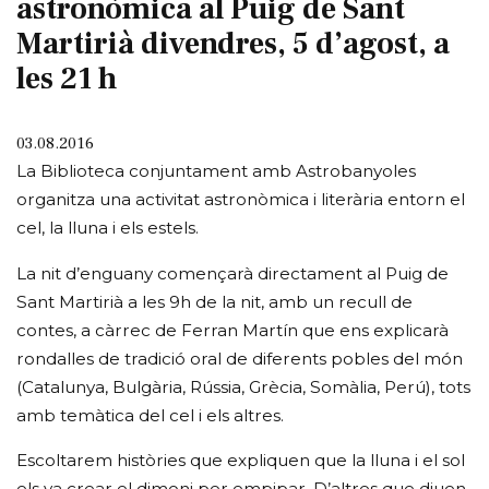
astronòmica al Puig de Sant
Martirià divendres, 5 d’agost, a
les 21 h
03.08.2016
La Biblioteca conjuntament amb Astrobanyoles
organitza una activitat astronòmica i literària entorn el
cel, la lluna i els estels.
La nit d’enguany començarà directament al Puig de
Sant Martirià a les 9h de la nit, amb un recull de
contes, a càrrec de Ferran Martín que ens explicarà
rondalles de tradició oral de diferents pobles del món
(Catalunya, Bulgària, Rússia, Grècia, Somàlia, Perú), tots
amb temàtica del cel i els altres.
Escoltarem històries que expliquen que la lluna i el sol
els va crear el dimoni per empipar. D’altres que diuen