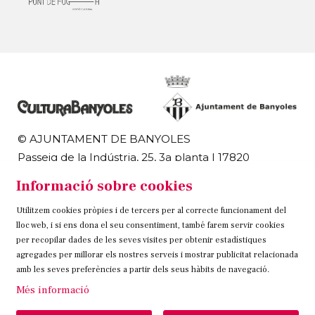
© AJUNTAMENT DE BANYOLES
Passeig de la Indústria, 25, 3a planta | 17820
Banyoles
Informació sobre cookies
972 58 18 48 | 972 57 00 50
Utilitzem cookies pròpies i de tercers per al correcte funcionament del
Sitemap
Avís Legal
Ús de Cookies
Contacteu
lloc web, i si ens dona el seu consentiment, també farem servir cookies
per recopilar dades de les seves visites per obtenir estadístiques
Link a instagram
Link a twitter
Link a facebook
agregades per millorar els nostres serveis i mostrar publicitat relacionada
amb les seves preferències a partir dels seus hàbits de navegació.
Més informació