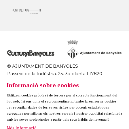
© AJUNTAMENT DE BANYOLES
Passeig de la Indústria, 25, 3a planta | 17820
Banyoles
Informació sobre cookies
972 58 18 48 | 972 57 00 50
Utilitzem cookies pròpies i de tercers per al correcte funcionament del
Sitemap
Avís Legal
Ús de Cookies
Contacteu
lloc web, i si ens dona el seu consentiment, també farem servir cookies
per recopilar dades de les seves visites per obtenir estadístiques
Link a instagram
Link a twitter
Link a facebook
agregades per millorar els nostres serveis i mostrar publicitat relacionada
amb les seves preferències a partir dels seus hàbits de navegació.
Més informació