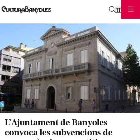
Cerca
Diapositiva 1 de 1
L’Ajuntament de Banyoles
convoca les subvencions de