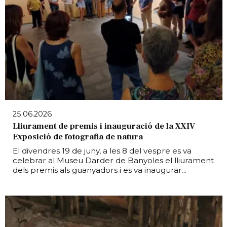
25.06.2026
Lliurament de premis i inauguració de la XXIV
Exposició de fotografia de natura
El divendres 19 de juny, a les 8 del vespre es va
celebrar al Museu Darder de Banyoles el lliurament
dels premis als guanyadors i es va inaugurar...