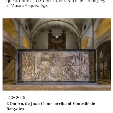
que arriben a la 13a. edició, es faran el 18 i 19 de juny
al Museu Arqueològic
12.06.2026
L’Ombra, de Joan Crous, arriba al Monestir de
Banyoles