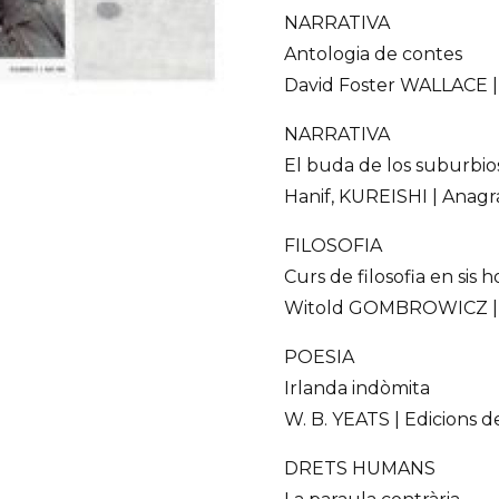
NARRATIVA
Antologia de contes
David Foster WALLACE | E
NARRATIVA
El buda de los suburbio
Hanif, KUREISHI | Anagr
FILOSOFIA
Curs de filosofia en sis h
Witold GOMBROWICZ | Àt
POESIA
Irlanda indòmita
W. B. YEATS | Edicions d
DRETS HUMANS