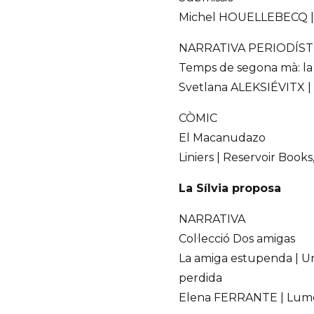
Michel HOUELLEBECQ |
NARRATIVA PERIODÍST
Temps de segona mà: la 
Svetlana ALEKSIÉVITX | 
CÒMIC
El Macanudazo
Liniers | Reservoir Books
La Sílvia proposa
NARRATIVA
Col·lecció Dos amigas
La amiga estupenda | Un
perdida
Elena FERRANTE | Lume