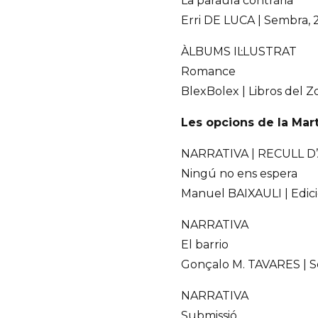
La paraula contrària
Erri DE LUCA | Sembra, 
ÀLBUMS IL·LUSTRAT
Romance
BlexBolex | Libros del Z
Les opcions de la Mar
NARRATIVA | RECULL D
Ningú no ens espera
Manuel BAIXAULI | Edicio
NARRATIVA
El barrio
Gonçalo M. TAVARES | Se
NARRATIVA
Submissió