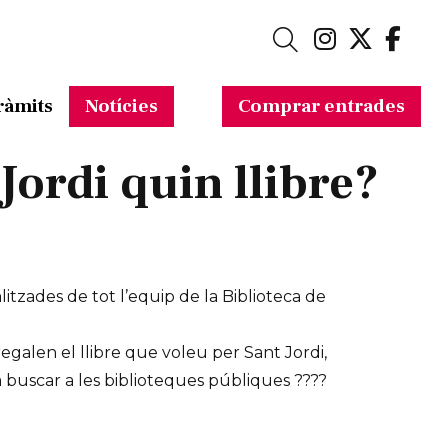
Link a in
Link a 
Link
Cerca
ràmits
Notícies
Comprar entrades
Jordi quin llibre?
tzades de tot l’equip de la Biblioteca de
egalen el llibre que voleu per Sant Jordi,
 buscar a les biblioteques públiques ????