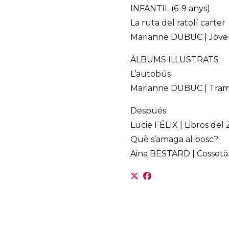
INFANTIL (6-9 anys)
La ruta del ratolí carter
Marianne DUBUC | Joven
ÀLBUMS IL·LUSTRATS
L’autobús
Marianne DUBUC | Tram
Después
Lucie FÉLIX | Libros del 
Què s’amaga al bosc?
Aina BESTARD | Cossetàn