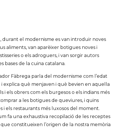
, durant el modernisme es van introduir noves
ous aliments, van aparèixer botigues noves i
tisseries o els adroguers, i van sorgir autors
les bases de la cuina catalana.
oriador Fàbrega parla del modernisme com l’edat
a i explica què menjaven i què bevien en aquella
s i els obrers com els burgesos o els indians més
comprar a les botigues de queviures, i quins
s i els restaurants més luxosos del moment.
um fa una exhaustiva recopilació de les receptes
s que constitueixen l’origen de la nostra memòria