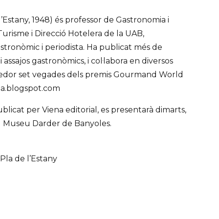
’Estany, 1948) és professor de Gastronomia i
Turisme i Direcció Hotelera de la UAB,
astronòmic i periodista. Ha publicat més de
i assajos gastronòmics, i col·labora en diversos
ixedor set vegades dels premis Gourmand World
a.blogspot.com
ublicat per Viena editorial, es presentarà dimarts,
 al Museu Darder de Banyoles.
Pla de l’Estany