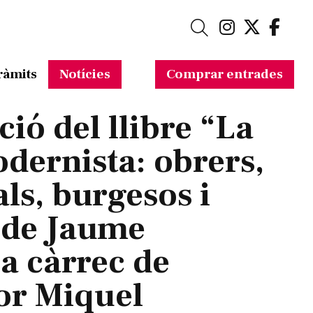
Link a in
Link a 
Link
Cerca
ràmits
Notícies
Comprar entrades
ió del llibre “La
dernista: obrers,
ls, burgesos i
 de Jaume
a càrrec de
tor Miquel