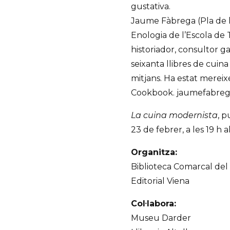
gustativa.
Jaume Fàbrega (Pla de l
Enologia de l’Escola de 
historiador, consultor g
seixanta llibres de cuina 
mitjans. Ha estat mere
Cookbook. jaumefabreg
La cuina modernista
, p
23 de febrer, a les 19 h
Organitza:
Biblioteca Comarcal del 
Editorial Viena
Col·labora:
Museu Darder