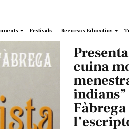
aments
Festivals
Recursos Educatius
T
Presentac
cuina mo
menestra
indians”
Fàbrega 
l’escrip