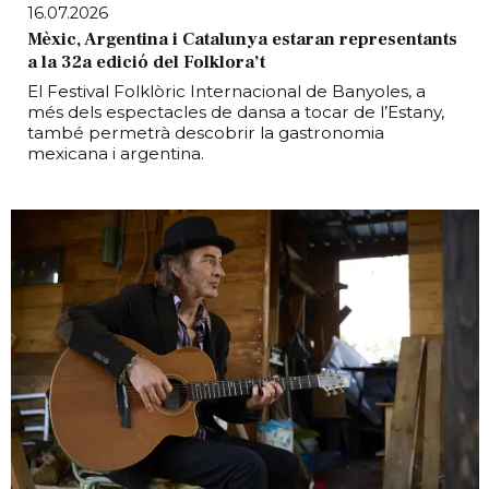
16.07.2026
Mèxic, Argentina i Catalunya estaran representants
a la 32a edició del Folklora’t
El Festival Folklòric Internacional de Banyoles, a
més dels espectacles de dansa a tocar de l’Estany,
també permetrà descobrir la gastronomia
mexicana i argentina.