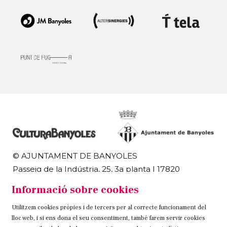
© AJUNTAMENT DE BANYOLES
Passeig de la Indústria, 25, 3a planta | 17820
Banyoles
Informació sobre cookies
972 58 18 48 | 972 57 00 50
Utilitzem cookies pròpies i de tercers per al correcte funcionament del
Sitemap
Avís Legal
Ús de Cookies
Contacteu
lloc web, i si ens dona el seu consentiment, també farem servir cookies