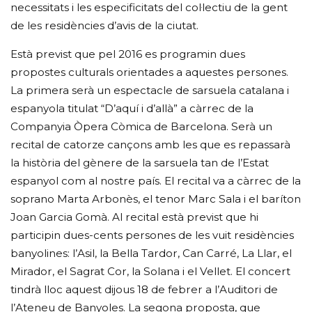
necessitats i les especificitats del col·lectiu de la gent
de les residències d’avis de la ciutat.
Està previst que pel 2016 es programin dues
propostes culturals orientades a aquestes persones.
La primera serà un espectacle de sarsuela catalana i
espanyola titulat “D’aquí i d’allà” a càrrec de la
Companyia Òpera Còmica de Barcelona. Serà un
recital de catorze cançons amb les que es repassarà
la història del gènere de la sarsuela tan de l’Estat
espanyol com al nostre país. El recital va a càrrec de la
soprano Marta Arbonès, el tenor Marc Sala i el baríton
Joan Garcia Gomà. Al recital està previst que hi
participin dues-cents persones de les vuit residències
banyolines: l’Asil, la Bella Tardor, Can Carré, La Llar, el
Mirador, el Sagrat Cor, la Solana i el Vellet. El concert
tindrà lloc aquest dijous 18 de febrer a l’Auditori de
l’Ateneu de Banyoles. La segona proposta, que