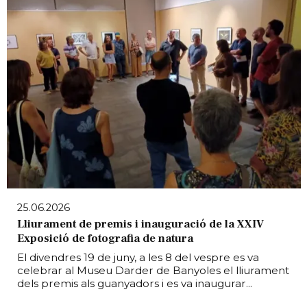
25.06.2026
Lliurament de premis i inauguració de la XXIV
Exposició de fotografia de natura
El divendres 19 de juny, a les 8 del vespre es va
celebrar al Museu Darder de Banyoles el lliurament
dels premis als guanyadors i es va inaugurar...