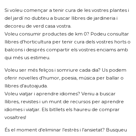
Si voleu començar a tenir cura de les vostres plantes i
del jardí no dubteu a buscar llibres de jardineria i
decoreu de verd casa vostra.
Voleu consumir productes de km 0? Podeu consultar
llibres d’horticultura per tenir cura dels vostres horts o
balcons i després compartir els vostres enciams amb
qui més us estimeu.
Voleu ser més feliços i somriure cada dia? Us podem
oferir novel·les d’humor, poesia, música per ballar o
llibres d’autoajuda.
Voleu viatjar i aprendre idiomes? Veniu a buscar
llibres, revistes i un munt de recursos per aprendre
idiomes i viatjar. Els bitllets els haureu de comprar
vosaltres!
És el moment d’eliminar l’estrès i l’ansietat? Busqueu