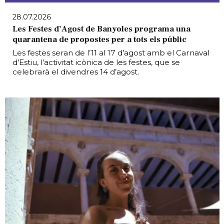
28.07.2026
Les Festes d’Agost de Banyoles programa una
quarantena de propostes per a tots els públic
Les festes seran de l’11 al 17 d’agost amb el Carnaval
d’Estiu, l’activitat icònica de les festes, que se
celebrarà el divendres 14 d’agost.