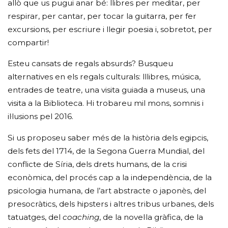
allò que us pugui anar bé: llibres per meditar, per
respirar, per cantar, per tocar la guitarra, per fer
excursions, per escriure i llegir poesia i, sobretot, per
compartir!
Esteu cansats de regals absurds? Busqueu
alternatives en els regals culturals: lllibres, música,
entrades de teatre, una visita guiada a museus, una
visita a la Biblioteca. Hi trobareu mil mons, somnis i
il·lusions pel 2016.
Si us proposeu saber més de la història dels egipcis,
dels fets del 1714, de la Segona Guerra Mundial, del
conflicte de Síria, dels drets humans, de la crisi
econòmica, del procés cap a la independència, de la
psicologia humana, de l’art abstracte o japonès, del
presocràtics, dels hipsters i altres tribus urbanes, dels
tatuatges, del
coaching
, de la novel·la gràfica, de la