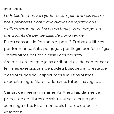
04.01.2016
La Biblioteca us vol ajudar a complir amb els vostres
nous propòsits. Segur que alguns es repeteixen i
d’altres seran nous. I si no en teniu, us en proposem
uns quants de ben senzills de dur a terme.
Esteu cansats de fer tants esports? Trobareu llibres
per fer manualitats, per jugar, per llegir, per fer màgia
i molts altres per fer a casa i des del sofà.
Ara bé, si creieu que ja ha arribat el dia de començar a
fer més exercici, també podeu busqueu al prestatge
d’esports: des de l’esport més suau fins al més
expeditiu: ioga, Pilates, atletisme, futbol, navegació …
Cansat de menjar malament? Aneu ràpidament al
prestatge de llibres de salut, nutrició i cuina per
aconseguir-ho. Els aliments, els haureu de posar
vosaltres!