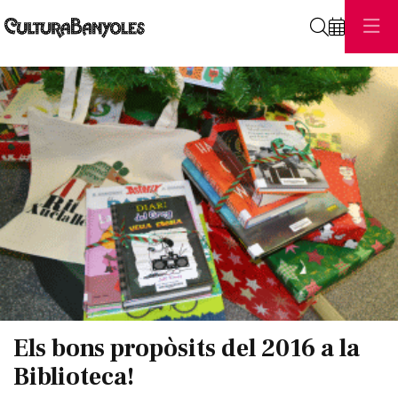
Cerca
Diapositiva 1 de 1
Els bons propòsits del 2016 a la
Biblioteca!