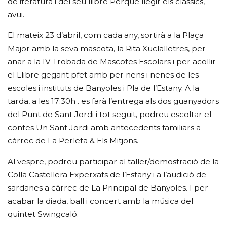
de iteratura i del seu llibre Perquè llegir els clàssics,
avui.
El mateix 23 d’abril, com cada any, sortirà a la Plaça
Major amb la seva mascota, la Rita Xuclalletres, per
anar a la IV Trobada de Mascotes Escolars i per acollir
el Llibre gegant pfet amb per nens i nenes de les
escoles i instituts de Banyoles i Pla de l’Estany. A la
tarda, a les 17:30h . es farà l’entrega als dos guanyadors
del Punt de Sant Jordi i tot seguit, podreu escoltar el
contes Un Sant Jordi amb antecedents familiars a
càrrec de La Perleta & Els Mitjons.
Al vespre, podreu participar al taller/demostració de la
Colla Castellera Experxats de l’Estany i a l’audició de
sardanes a càrrec de La Principal de Banyoles. I per
acabar la diada, ball i concert amb la música del
quintet Swingcaló.