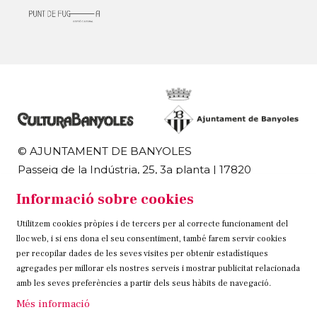
© AJUNTAMENT DE BANYOLES
Passeig de la Indústria, 25, 3a planta | 17820
Banyoles
Informació sobre cookies
972 58 18 48 | 972 57 00 50
Utilitzem cookies pròpies i de tercers per al correcte funcionament del
Sitemap
Avís Legal
Ús de Cookies
Contacteu
lloc web, i si ens dona el seu consentiment, també farem servir cookies
per recopilar dades de les seves visites per obtenir estadístiques
Link a instagram
Link a twitter
Link a facebook
agregades per millorar els nostres serveis i mostrar publicitat relacionada
amb les seves preferències a partir dels seus hàbits de navegació.
Més informació