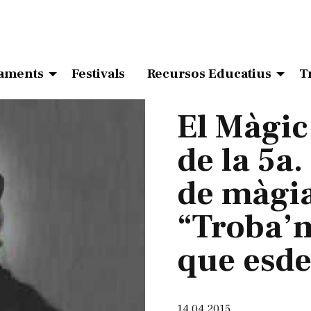
aments
Festivals
Recursos Educatius
T
El Màgic
de la 5a.
de màgia
“Troba’m
que esd
14.04.2015