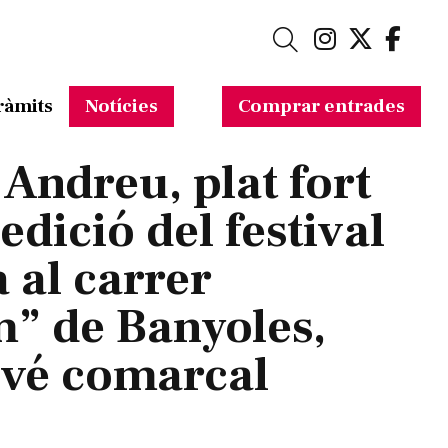
Link a in
Link a 
Link
Cerca
ràmits
Notícies
Comprar entrades
 Andreu, plat fort
 edició del festival
 al carrer
” de Banyoles,
evé comarcal