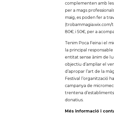
complementen amb les j
per a mags professionals i
maig, es poden fer a tra
(trobammagia.wix.com/t
80€; i 50€, per a acomp
Tenim Poca Feina i el m
la principal responsable
entitat sense ànim de l
objectiu d’ampliar el ven
d’apropar l’art de la màg
Festival l’organització 
campanya de micromecen
trentena d’establiments 
donatius.
Més informació i cont