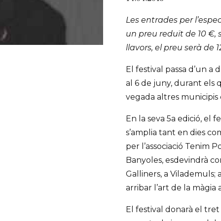
Les entrades per l’espe
un preu reduït de 10 €, 
llavors, el preu serà de 1
El festival passa d’un a 
al 6 de juny, durant els 
vegada altres municipis 
En la seva 5a edició, el f
s’amplia tant en dies com
per l’associació Tenim 
Banyoles, esdevindrà co
Galliners, a Vilademuls; 
arribar l’art de la màgia 
El festival donarà el tr