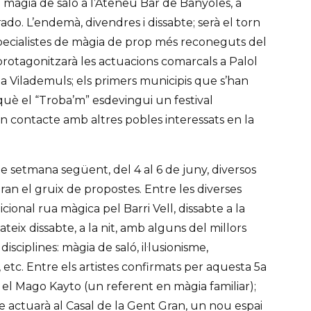
 màgia de saló a l’Ateneu Bar de Banyoles, a
ado. L’endemà, divendres i dissabte; serà el torn
specialistes de màgia de prop més reconeguts del
protagonitzarà les actuacions comarcals a Palol
, a Vilademuls; els primers municipis que s’han
rquè el “Troba’m” esdevingui un festival
en contacte amb altres pobles interessats en la
de setmana següent, del 4 al 6 de juny, diversos
iran el gruix de propostes. Entre les diverses
dicional rua màgica pel Barri Vell, dissabte a la
ateix dissabte, a la nit, amb alguns del millors
disciplines: màgia de saló, il·lusionisme,
etc. Entre els artistes confirmats per aquesta 5a
; el Mago Kayto (un referent en màgia familiar);
 actuarà al Casal de la Gent Gran, un nou espai