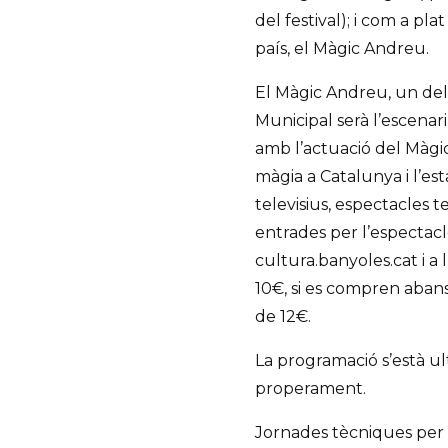
del festival); i com a pl
país, el Màgic Andreu.
El Màgic Andreu, un dels 
Municipal serà l’escenari
amb l’actuació del Màgi
màgia a Catalunya i l’e
televisius, espectacles 
entrades per l’espectacl
cultura.banyoles.cat i 
10€, si es compren abans 
de 12€.
La programació s’està ult
properament.
Jornades tècniques per 