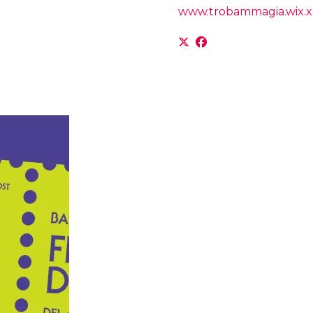
www.trobammagia.wix.