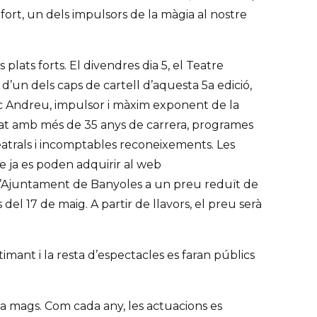
at fort, un dels impulsors de la màgia al nostre
plats forts. El divendres dia 5, el Teatre
 d’un dels caps de cartell d’aquesta 5a edició,
c Andreu, impulsor i màxim exponent de la
stat amb més de 35 anys de carrera, programes
teatrals i incomptables reconeixements. Les
e ja es poden adquirir al web
a l’Ajuntament de Banyoles a un preu reduït de
del 17 de maig. A partir de llavors, el preu serà
imant i la resta d’espectacles es faran públics
a mags. Com cada any, les actuacions es