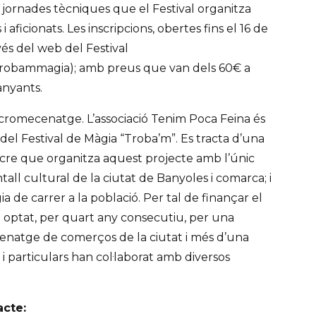
ornades tècniques que el Festival organitza
 aficionats. Les inscripcions, obertes fins el 16 de
vés del web del Festival
robammagia); amb preus que van dels 60€ a
anyants.
icromecenatge. L’associació Tenim Poca Feina és
 del Festival de Màgia “Troba’m”. Es tracta d’una
ucre que organitza aquest projecte amb l’únic
tall cultural de la ciutat de Banyoles i comarca; i
ia de carrer a la població. Per tal de finançar el
ha optat, per quart any consecutiu, per una
atge de comerços de la ciutat i més d’una
i particulars han col·laborat amb diversos
acte: