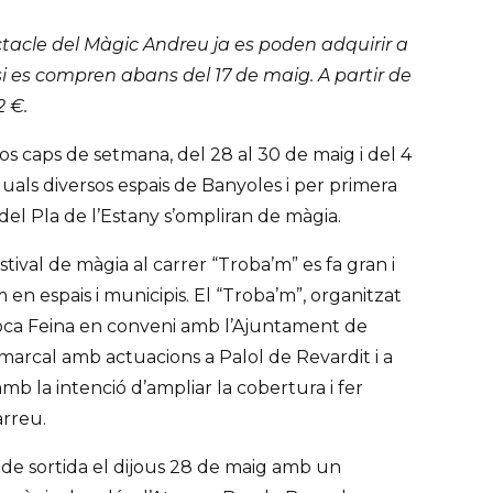
ctacle del Màgic Andreu ja es poden adquirir a
si es compren abans del 17 de maig. A partir de
2 €.
dos caps de setmana, del 28 al 30 de maig i del 4
quals diversos espais de Banyoles i per primera
del Pla de l’Estany s’ompliran de màgia.
estival de màgia al carrer “Troba’m” es fa gran i
 en espais i municipis. El “Troba’m”, organitzat
Poca Feina en conveni amb l’Ajuntament de
marcal amb actuacions a Palol de Revardit i a
amb la intenció d’ampliar la cobertura i fer
arreu.
et de sortida el dijous 28 de maig amb un