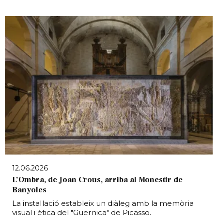
12.06.2026
L’Ombra, de Joan Crous, arriba al Monestir de
Banyoles
La instal·lació estableix un diàleg amb la memòria
visual i ètica del "Guernica" de Picasso.