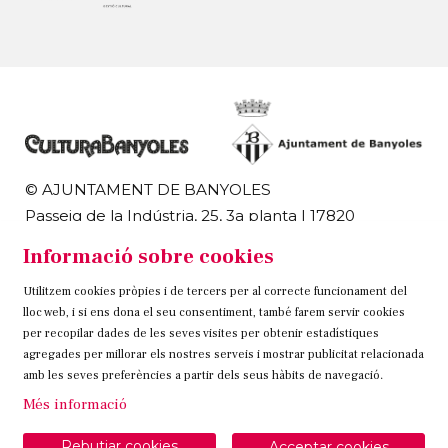
© AJUNTAMENT DE BANYOLES
Passeig de la Indústria, 25, 3a planta | 17820
Banyoles
Informació sobre cookies
972 58 18 48 | 972 57 00 50
Utilitzem cookies pròpies i de tercers per al correcte funcionament del
Sitemap
Avís Legal
Ús de Cookies
Contacteu
lloc web, i si ens dona el seu consentiment, també farem servir cookies
per recopilar dades de les seves visites per obtenir estadístiques
Link a instagram
Link a twitter
Link a facebook
agregades per millorar els nostres serveis i mostrar publicitat relacionada
amb les seves preferències a partir dels seus hàbits de navegació.
Més informació
Rebutjar cookies
Acceptar cookies