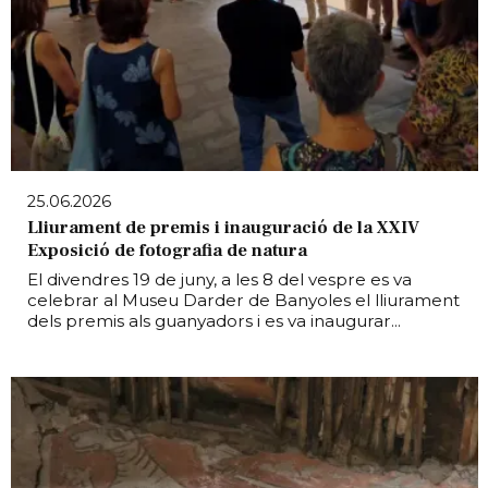
25.06.2026
Lliurament de premis i inauguració de la XXIV
Exposició de fotografia de natura
El divendres 19 de juny, a les 8 del vespre es va
celebrar al Museu Darder de Banyoles el lliurament
dels premis als guanyadors i es va inaugurar...