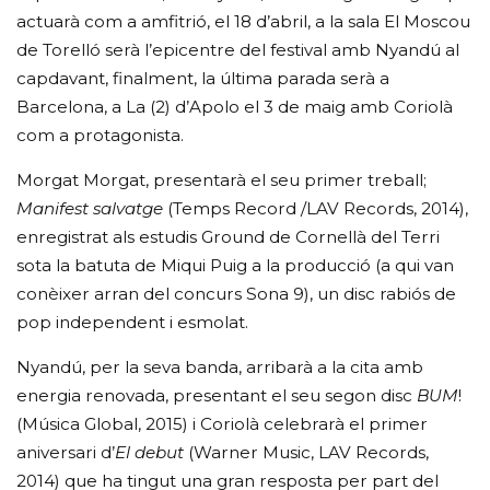
actuarà com a amfitrió, el 18 d’abril, a la sala El Moscou
de Torelló serà l’epicentre del festival amb Nyandú al
capdavant, finalment, la última parada serà a
Barcelona, a La (2) d’Apolo el 3 de maig amb Coriolà
com a protagonista.
Morgat Morgat, presentarà el seu primer treball;
Manifest salvatge
(Temps Record /LAV Records, 2014),
enregistrat als estudis Ground de Cornellà del Terri
sota la batuta de Miqui Puig a la producció (a qui van
conèixer arran del concurs Sona 9), un disc rabiós de
pop independent i esmolat.
Nyandú, per la seva banda, arribarà a la cita amb
energia renovada, presentant el seu segon disc
BUM
!
(Música Global, 2015) i Coriolà celebrarà el primer
aniversari d’
El debut
(Warner Music, LAV Records,
2014) que ha tingut una gran resposta per part del