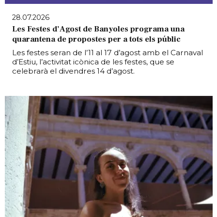
28.07.2026
Les Festes d’Agost de Banyoles programa una
quarantena de propostes per a tots els públic
Les festes seran de l’11 al 17 d’agost amb el Carnaval
d’Estiu, l’activitat icònica de les festes, que se
celebrarà el divendres 14 d’agost.