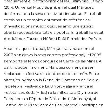
precisament el protagonista del seu últim disc,
El niño
(2014, Universal Music Spain), en el qual Márquez
desferma tota la seva creativitat i inquietud. El treball
combina un complex entramat de referències i
d’investigacions musicològiques amb una audició
oberta i accessible a tots els públics. El treball ha estat
produït per Faustino Núñez i Raül Fernández Refree.
Abans d’aquest treball, Márquez va veure com el
2007 s’enlairava la seva carrera professional, i el 2008
s’emporta el famós concurs del Cante de las Minas. A
partir d’aquell moment, Márquez comença a ser
reclamada a festivals i a teatres de tot el món. Entre
altres, és invitada a la Bienal de Flamenco de Sevilla,
repeteix al Festival de La Unión, viatja a França al
Festival Les Suds (Arles) i a la mítica sala Olympia de
París, actua a l’Òpera de Düsseldorf (Alemanya), al
Festival de Música Sacra de Fes (Marroc) i participa en