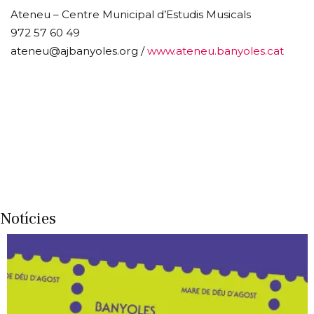
Ateneu – Centre Municipal d’Estudis Musicals
972 57 60 49
ateneu@ajbanyoles.org /
www.ateneu.banyoles.cat
Notícies