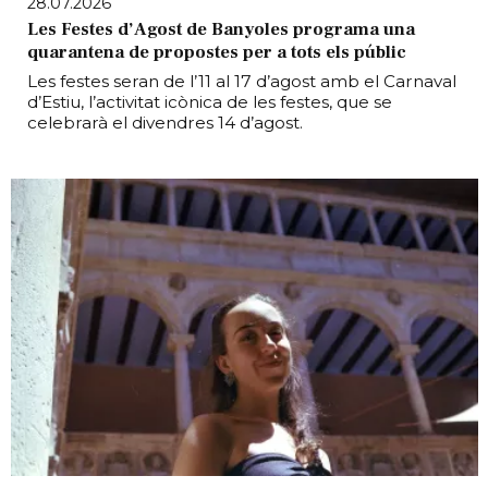
28.07.2026
Les Festes d’Agost de Banyoles programa una
quarantena de propostes per a tots els públic
Les festes seran de l’11 al 17 d’agost amb el Carnaval
d’Estiu, l’activitat icònica de les festes, que se
celebrarà el divendres 14 d’agost.