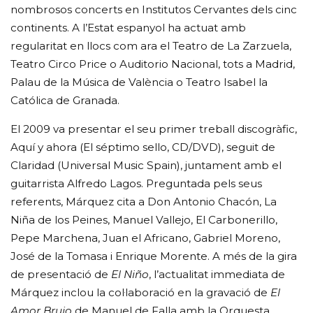
nombrosos concerts en Institutos Cervantes dels cinc
continents. A l’Estat espanyol ha actuat amb
regularitat en llocs com ara el Teatro de La Zarzuela,
Teatro Circo Price o Auditorio Nacional, tots a Madrid,
Palau de la Música de València o Teatro Isabel la
Católica de Granada.
El 2009 va presentar el seu primer treball discogràfic,
Aquí y ahora (El séptimo sello, CD/DVD), seguit de
Claridad (Universal Music Spain), juntament amb el
guitarrista Alfredo Lagos. Preguntada pels seus
referents, Márquez cita a Don Antonio Chacón, La
Niña de los Peines, Manuel Vallejo, El Carbonerillo,
Pepe Marchena, Juan el Africano, Gabriel Moreno,
José de la Tomasa i Enrique Morente. A més de la gira
de presentació de
El Niño
, l’actualitat immediata de
Márquez inclou la col·laboració en la gravació de
El
Amor Brujo
de Manuel de Falla amb la Orquesta