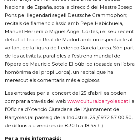
Nacional de España, sota la direcció del Mestre Josep
Pons pel llegendari segell Deutsche Grammophon;
recitals de flamenc clàssic amb Pepe Habichuela,
Manuel Herrera o Miguel Ángel Cortés, i el seu recent
debut al Teatro Real de Madrid amb un espectacle al
voltant de la figura de Federico García Lorca. Són part
de les activitats, paral·leles a l’estrena mundial de
l’òpera de Mauricio Sotelo El público (basada en l’obra
homònima del propi Lorca), un recital que ha
merescut els comentaris més elogiosos.
Les entrades per al concert del 25 d’abril es poden
comprar a través del web
www.cultura.banyoles.cat
i a
l’Oficina d’Atenció Ciutadana de l’Ajuntament de
Banyoles (al passeig de la Indústria, 25 // 972 57 00 50,
de dilluns a divendres de 8:30 h a 18:45 h.)
Per a més informació: