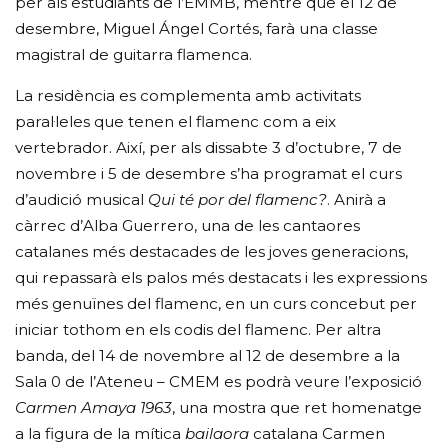
per als estudiants de l’EMMB, mentre que el 12 de
desembre, Miguel Ángel Cortés, farà una classe
magistral de guitarra flamenca.
La residència es complementa amb activitats
paral·leles que tenen el flamenc com a eix
vertebrador. Així, per als dissabte 3 d’octubre, 7 de
novembre i 5 de desembre s’ha programat el curs
d’audició musical
Qui té por del flamenc?
. Anirà a
càrrec d’Alba Guerrero, una de les cantaores
catalanes més destacades de les joves generacions,
qui repassarà els palos més destacats i les expressions
més genuïnes del flamenc, en un curs concebut per
iniciar tothom en els codis del flamenc. Per altra
banda, del 14 de novembre al 12 de desembre a la
Sala 0 de l’Ateneu – CMEM es podrà veure l’exposició
Carmen Amaya 1963
, una mostra que ret homenatge
a la figura de la mítica
bailaora
catalana Carmen