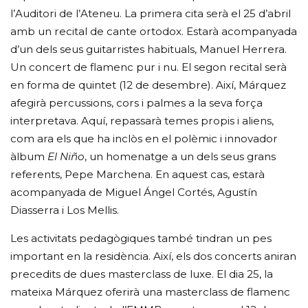
l’Auditori de l’Ateneu. La primera cita serà el 25 d’abril
amb un recital de cante ortodox. Estarà acompanyada
d’un dels seus guitarristes habituals, Manuel Herrera.
Un concert de flamenc pur i nu. El segon recital serà
en forma de quintet (12 de desembre). Així, Márquez
afegirà percussions, cors i palmes a la seva força
interpretava. Aquí, repassarà temes propis i aliens,
com ara els que ha inclòs en el polèmic i innovador
àlbum
El Niño
, un homenatge a un dels seus grans
referents, Pepe Marchena. En aquest cas, estarà
acompanyada de Miguel Ángel Cortés, Agustín
Diasserra i Los Mellis.
Les activitats pedagògiques també tindran un pes
important en la residència. Així, els dos concerts aniran
precedits de dues masterclass de luxe. El dia 25, la
mateixa Márquez oferirà una masterclass de flamenc