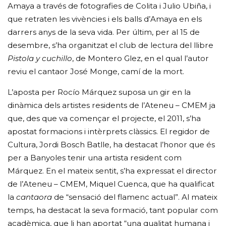
Amaya a través de fotografies de Colita i Julio Ubiña, i
que retraten les vivències i els balls d’Amaya en els
darrers anys de la seva vida. Per últim, per al 15 de
desembre, s’ha organitzat el club de lectura del llibre
Pistola y cuchillo
, de Montero Glez, en el qual l’autor
reviu el cantaor José Monge, camí de la mort.
L’aposta per Rocío Márquez suposa un gir en la
dinàmica dels artistes residents de l’Ateneu – CMEM ja
que, des que va començar el projecte, el 2011, s’ha
apostat formacions i intèrprets clàssics. El regidor de
Cultura, Jordi Bosch Batlle, ha destacat l’honor que és
per a Banyoles tenir una artista resident com
Márquez. En el mateix sentit, s’ha expressat el director
de l’Ateneu – CMEM, Miquel Cuenca, que ha qualificat
la
cantaora
de “sensació del flamenc actual”. Al mateix
temps, ha destacat la seva formació, tant popular com
acadèmica, que li han aportat “una qualitat humana i