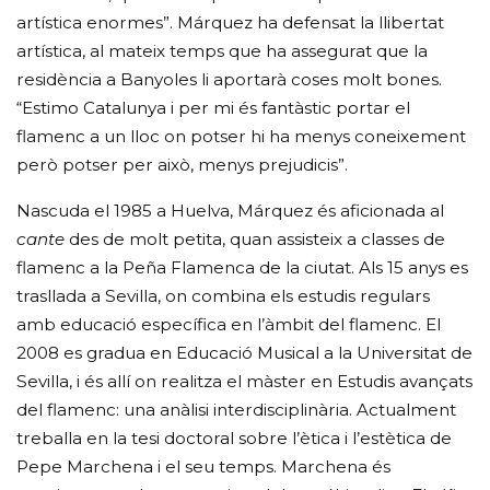
artística enormes”. Márquez ha defensat la llibertat
artística, al mateix temps que ha assegurat que la
residència a Banyoles li aportarà coses molt bones.
“Estimo Catalunya i per mi és fantàstic portar el
flamenc a un lloc on potser hi ha menys coneixement
però potser per això, menys prejudicis”.
Nascuda el 1985 a Huelva, Márquez és aficionada al
cante
des de molt petita, quan assisteix a classes de
flamenc a la Peña Flamenca de la ciutat. Als 15 anys es
trasllada a Sevilla, on combina els estudis regulars
amb educació específica en l’àmbit del flamenc. El
2008 es gradua en Educació Musical a la Universitat de
Sevilla, i és allí on realitza el màster en Estudis avançats
del flamenc: una anàlisi interdisciplinària. Actualment
treballa en la tesi doctoral sobre l’ètica i l’estètica de
Pepe Marchena i el seu temps. Marchena és