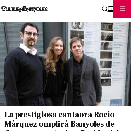
Cerca
Diapositiva 1 de 1
La prestigiosa cantaora Rocío
Márquez omplirà Banyoles de