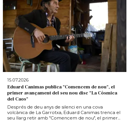
15.07.2026
Eduard Canimas publica "Comencem de nou", el
primer avançament del seu nou disc "La Còsmica
del Caos"
Després de deu anys de silenci en una cova
volcànica de La Garrotxa, Eduard Canimas trenca el
seu llarg retir amb "Comencem de nou", el primer...