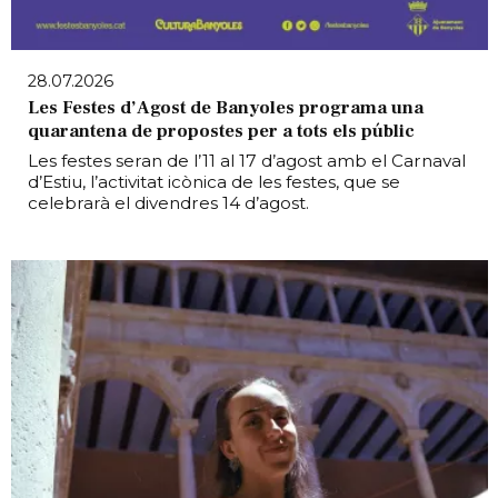
28.07.2026
Les Festes d’Agost de Banyoles programa una
quarantena de propostes per a tots els públic
Les festes seran de l’11 al 17 d’agost amb el Carnaval
d’Estiu, l’activitat icònica de les festes, que se
celebrarà el divendres 14 d’agost.