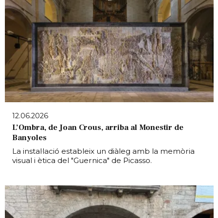
12.06.2026
L’Ombra, de Joan Crous, arriba al Monestir de
Banyoles
La instal·lació estableix un diàleg amb la memòria
visual i ètica del "Guernica" de Picasso.