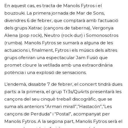
En aquest cas, es tracta de Manolis Fytros i el
bouzouki. La primera jornada de Mar de Sons,
divendres 6 de febrer, que comptarà amb l’actuació
dels grups Xatrac (cançons de taberna), Vergonya
Aliena (pop rock), Neutro (rock dur) i Somonosotros
(rumba). Manolis Fytros se sumarà a alguna de les
actuacions i, finalment, Fytros i els músics dels altres
grups oferiran una espectacular Jam Fusió que
promet cloure la vetllada amb una extraordinària
potència i una explosió de sensacions.
L’endemà, dissabte 7 de febrer, el concert tindrà dues
parts: a la primera, el grup Tr3s/Qu4rts presentarà les
cançons del seu cinquè treball discogràfic, que se
suma als anteriors “Armari mirall”,”Hastacón”,”Les
cançons de Perduda” i “Postal”, acompanyat per
Manolis Fytros. A la segona part, Manolis Fytros serà el