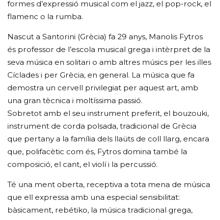
formes d’expressió musical com el jazz, el pop-rock, el
flamenc o la rumba.
Nascut a Santorini (Grècia) fa 29 anys, Manolis Fytros
és professor de l’escola musical grega i intèrpret de la
seva música en solitari o amb altres músics per les illes
Cíclades i per Grècia, en general. La música que fa
demostra un cervell privilegiat per aquest art, amb
una gran tècnica i moltíssima passió.
Sobretot amb el seu instrument preferit, el bouzouki,
instrument de corda polsada, tradicional de Grècia
que pertany a la família dels llaüts de coll llarg, encara
que, polifacètic com és, Fytros domina també la
composició, el cant, el violí i la percussió.
Té una ment oberta, receptiva a tota mena de música
que ell expressa amb una especial sensibilitat:
bàsicament, rebétiko, la música tradicional grega,