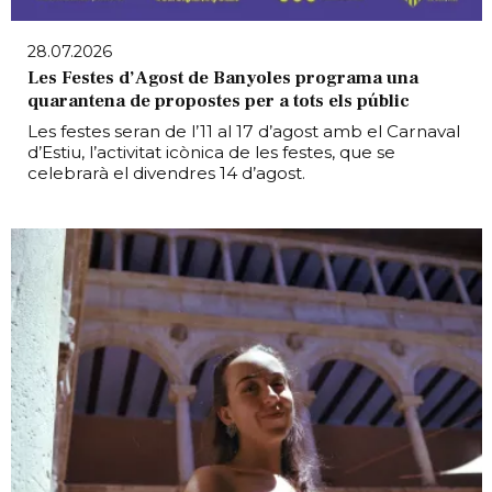
28.07.2026
Les Festes d’Agost de Banyoles programa una
quarantena de propostes per a tots els públic
Les festes seran de l’11 al 17 d’agost amb el Carnaval
d’Estiu, l’activitat icònica de les festes, que se
celebrarà el divendres 14 d’agost.