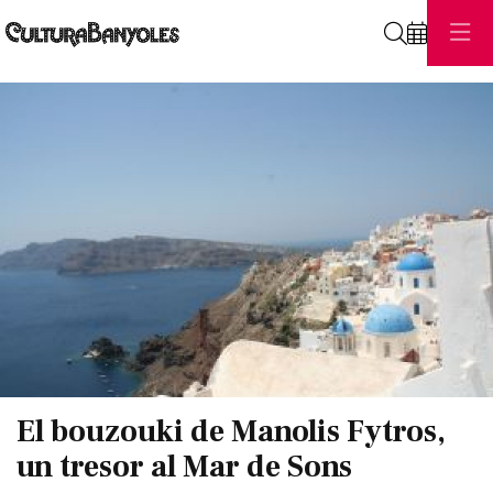
Cerca
Diapositiva 1 de 1
El bouzouki de Manolis Fytros,
un tresor al Mar de Sons