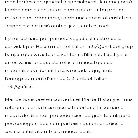
mediterrània en general (especialment flamenc) però
també com a cantautor, com a autor i intèrpret de
música contemporània, i amb una capacitat cristal·lina
i esponjosa de fusió amb el jazz i amb el rock.
Fytros actuarà per primera vegada al nostre país,
convidat per Bosquiman i el Taller Tr3s/Qu4rts, el grup
banyolí que va actuar a Santorini, l’illa natal de Fytros i
on es va iniciar aquesta relació musical que es
materialitzarà durant la seva estada aquí, amb
l’enregistrament d’un nou CD amb el Taller
Tr3s/Qu4rts.
Mar de Sons pretén convertir el Pla de l’Estany en una
referència en la fusió musical i portar a la comarca
músics de distintes procedències, de gran talent però
poc coneguts, que comparteixin durant uns dies la
seva creativitat amb els músics locals.