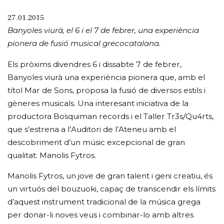
27.01.2015
Banyoles viurà, el 6 i el 7 de febrer, una experiència
pionera de fusió musical grecocatalana.
Els pròxims divendres 6 i dissabte 7 de febrer,
Banyoles viurà una experiència pionera que, amb el
títol Mar de Sons, proposa la fusió de diversos estils i
gèneres musicals. Una interesant iniciativa de la
productora Bosquiman records i el Taller Tr3s/Qu4rts,
que s’estrena a l’Auditori de l’Ateneu amb el
descobriment d’un músic excepcional de gran
qualitat: Manolis Fytros.
Manolis Fytros, un jove de gran talent i geni creatiu, és
un virtuós del bouzuoki, capaç de transcendir els límits
d’aquest instrument tradicional de la música grega
per donar-li noves veus i combinar-lo amb altres