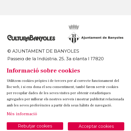
© AJUNTAMENT DE BANYOLES
Passeig de la Indústria, 25, 3a planta | 17820
Banyoles
Informació sobre cookies
972 58 18 48 | 972 57 00 50
Utilitzem cookies pròpies i de tercers per al correcte funcionament del
Sitemap
Avís Legal
Ús de Cookies
Contacteu
lloc web, i si ens dona el seu consentiment, també farem servir cookies
per recopilar dades de les seves visites per obtenir estadístiques
Link a instagram
Link a twitter
Link a facebook
agregades per millorar els nostres serveis i mostrar publicitat relacionada
amb les seves preferències a partir dels seus hàbits de navegació.
Més informació
Rebutjar cookies
Acceptar cookies