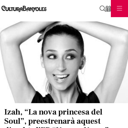
Cerca
Diapositiva 1 de 1
Izah, “La nova princesa del
Soul”, preestrenarà aquest