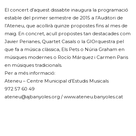
El concert d’aquest dissabte inaugura la programació
estable del primer semestre de 2015 a l’Auditori de
l’Ateneu, que acollirà quinze propostes fins al mes de
maig. En concret, acull propostes tan destacades com
Javier Perianes, Quartet Casals o la GIOrquestra pel
que fa a música clàssica, Els Pets o Núria Graham en
músiques modernes o Rocío Márquez i Carmen Paris
en músiques tradicionals.
Per a més informació:
Ateneu – Centre Municipal d’Estudis Musicals
972 57 60 49
ateneu@ajbanyoles.org / www.ateneu.banyoles.cat