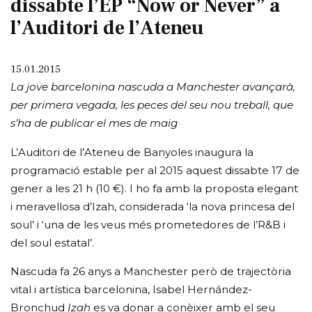
dissabte l’EP “Now or Never” a
l’Auditori de l’Ateneu
15.01.2015
La jove barcelonina nascuda a Manchester avançarà,
per primera vegada, les peces del seu nou treball, que
s’ha de publicar el mes de maig
L’Auditori de l’Ateneu de Banyoles inaugura la
programació estable per al 2015 aquest dissabte 17 de
gener a les 21 h (10 €). I ho fa amb la proposta elegant
i meravellosa d’Izah, considerada ‘la nova princesa del
soul’ i ‘una de les veus més prometedores de l’R&B i
del soul estatal’.
Nascuda fa 26 anys a Manchester però de trajectòria
vital i artística barcelonina, Isabel Hernández-
Bronchud
Izah
es va donar a conèixer amb el seu