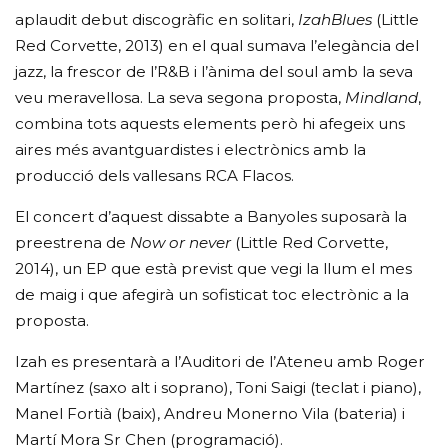
aplaudit debut discogràfic en solitari,
IzahBlues
(Little
Red Corvette, 2013) en el qual sumava l’elegància del
jazz, la frescor de l’R&B i l’ànima del soul amb la seva
veu meravellosa. La seva segona proposta,
Mindland
,
combina tots aquests elements però hi afegeix uns
aires més avantguardistes i electrònics amb la
producció dels vallesans RCA Flacos.
El concert d’aquest dissabte a Banyoles suposarà la
preestrena de
Now or never
(Little Red Corvette,
2014), un EP que està previst que vegi la llum el mes
de maig i que afegirà un sofisticat toc electrònic a la
proposta.
Izah es presentarà a l’Auditori de l’Ateneu amb Roger
Martínez (saxo alt i soprano), Toni Saigi (teclat i piano),
Manel Fortià (baix), Andreu Monerno Vila (bateria) i
Martí Mora Sr Chen (programació).