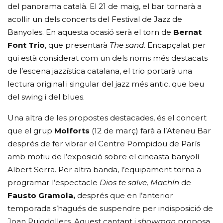
del panorama català. El 21 de maig, el bar tornarà a
acollir un dels concerts del Festival de Jazz de
Banyoles. En aquesta ocasió serà el torn de
Bernat
Font Trio
, que presentarà
The sand
. Encapçalat per
qui està considerat com un dels noms més destacats
de l’escena jazzística catalana, el trio portarà una
lectura original i singular del jazz més antic, que beu
del swing i del blues.
Una altra de les propostes destacades, és el concert
que el grup
Molforts
(12 de març) farà a l’Ateneu Bar
després de fer vibrar el Centre Pompidou de París
amb motiu de l’exposició sobre el cineasta banyolí
Albert Serra. Per altra banda, l’equipament torna a
programar l’espectacle
Dios te salve, Machín
de
Fausto Gramola,
després que en l’anterior
temporada s’hagués de suspendre per indisposició de
Joan Puigdollers. Aquest cantant i
showman
proposa