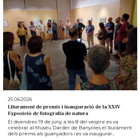
25.06.2026
Lliurament de premis i inauguració de la XXIV
Exposició de fotografia de natura
El divendres 19 de juny, a les 8 del vespre es va
celebrar al Museu Darder de Banyoles el lliurament
dels premis als guanyadors i es va inaugurar...