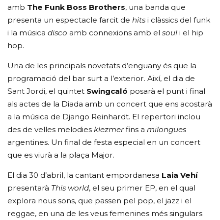
amb
The Funk Boss Brothers
, una banda que
presenta un espectacle farcit de
hits
i clàssics del funk
i la música
disco
amb connexions amb el
soul
i el hip
hop.
Una de les principals novetats d’enguany és que la
programació del bar surt a l’exterior. Així, el dia de
Sant Jordi, el quintet
Swingcaló
posarà el punt i final
als actes de la Diada amb un concert que ens acostarà
a la música de Django Reinhardt. El repertori inclou
des de velles melodies
klezmer
fins a
milongues
argentines. Un final de festa especial en un concert
que es viurà a la plaça Major.
El dia 30 d’abril, la cantant empordanesa
Laia Vehí
presentarà
This world
, el seu primer EP, en el qual
explora nous sons, que passen pel pop, el jazz i el
reggae, en una de les veus femenines més singulars