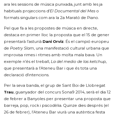
ara les sessions de música punxada, junt amb les ja
habituals projeccions d’
El Documental del Mes
o
formats singulars com ara la 2a Marató de Piano.
Pel que fa a les propostes de música en directe,
destaca en primer lloc la proposta que el 15 de gener
presentarà l’asturià
Dani Orviz
. És el campió europeu
de
Poetry Slam
, una manifestació cultural urbana que
improvisa rimes i ritmes amb molta mala bava. Un
exemple n’és el treball,
La del medio de las ketchup
,
que presentarà a l’Ateneu Bar i que és tota una
declaració d’intencions.
Per la seva banda, el grup de Sant Boi de Llobregat
Trau
, guanyador del concurs Sona9 2014, serà el dia 12
de febrer a Banyoles per presentar una proposta que
barreja, pop, rock i psicodèlia. Quinze dies després (el
26 de febrer), l’Ateneu Bar viurà una autèntica festa