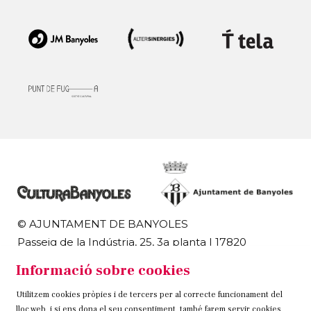
© AJUNTAMENT DE BANYOLES
Passeig de la Indústria, 25, 3a planta | 17820
Banyoles
Informació sobre cookies
972 58 18 48 | 972 57 00 50
Utilitzem cookies pròpies i de tercers per al correcte funcionament del
Sitemap
Avís Legal
Ús de Cookies
Contacteu
lloc web, i si ens dona el seu consentiment, també farem servir cookies