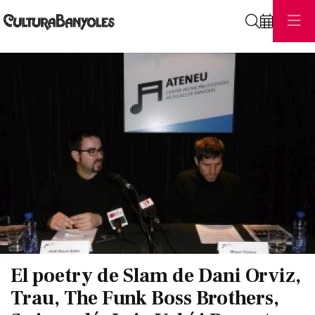
Cerca
Diapositiva 1 de 1
El poetry de Slam de Dani Orviz,
Trau, The Funk Boss Brothers,