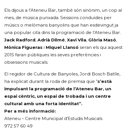
Els dijous a l’Ateneu Bar, també són sinònim, un cop al
mes, de música punxada. Sessions conduïdes per
músics o melòmans banyolins que han esdevingut ja
una popular cita dins la programació de l’Ateneu Bar.
Jack Radford
,
Adrià Dilmé
,
Xavi Vila
,
Glòria Masó
,
Mònica Figueras
i
Miquel Llansó
seran els qui aquest
2015 faran públiques les seves preferències i
obsessions musicals.
El regidor de Cultura de Banyoles, Jordi Bosch Batlle,
ha explicat durant la roda de premsa que “
s’està
impulsant la programació de l’Ateneu Bar, un
espai cèntric, un espai de trobada i un centre
cultural amb una forta identitat”.
Per a més informació:
Ateneu – Centre Municipal d’Estudis Musicals
972 57 60 49