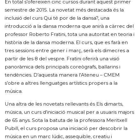
En total s’ofereixen cinc cursos durant aquest primer
semestre de 2015. La novetat més destacada és la
inclusió del curs Qui té por de la dansa?, una
introducció a la dansa moderna que anirà a càrrec del
professor Roberto Fratini, tota una autoritat en teoria i
història de la dansa moderna. El curs, que es farà en
tres sessions entre gener i març, serà els dimecres a
partir de les 8 del vespre. Fratini oferirà una visió
panoràmica dels principals coreògrafs, ballarins i
tendències. D’aquesta manera l’Ateneu – CMEM
s’obre a altres llenguatges artístics propers a la
música.
Una altra de les novetats rellevants és Els dimarts,
música, un curs d’iniciació musical per a usuaris majors
de 65 anys. Sota la batuta de la professora Meritxell
Pubill, el curs proposa una iniciació per descobrir la
música en un marc lúdic, assequible, creatiu i