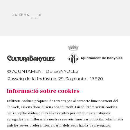
© AJUNTAMENT DE BANYOLES
Passeig de la Indústria, 25, 3a planta | 17820
Banyoles
Informació sobre cookies
972 58 18 48 | 972 57 00 50
Utilitzem cookies pròpies i de tercers per al correcte funcionament del
Sitemap
Avís Legal
Ús de Cookies
Contacteu
lloc web, i si ens dona el seu consentiment, també farem servir cookies
per recopilar dades de les seves visites per obtenir estadístiques
Link a instagram
Link a twitter
Link a facebook
agregades per millorar els nostres serveis i mostrar publicitat relacionada
amb les seves preferències a partir dels seus hàbits de navegació.