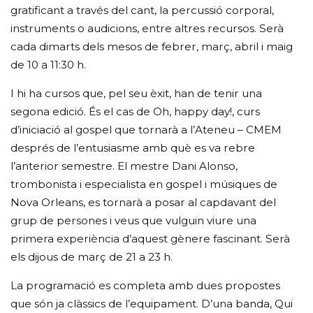
gratificant a través del cant, la percussió corporal,
instruments o audicions, entre altres recursos. Serà
cada dimarts dels mesos de febrer, març, abril i maig
de 10 a 11:30 h.
I hi ha cursos que, pel seu èxit, han de tenir una
segona edició. És el cas de Oh, happy day!, curs
d’iniciació al gospel que tornarà a l’Ateneu – CMEM
després de l’entusiasme amb què es va rebre
l’anterior semestre. El mestre Dani Alonso,
trombonista i especialista en gospel i músiques de
Nova Orleans, es tornarà a posar al capdavant del
grup de persones i veus que vulguin viure una
primera experiència d’aquest gènere fascinant. Serà
els dijous de març de 21 a 23 h.
La programació es completa amb dues propostes
que són ja clàssics de l’equipament. D’una banda, Qui