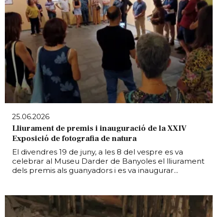
25.06.2026
Lliurament de premis i inauguració de la XXIV
Exposició de fotografia de natura
El divendres 19 de juny, a les 8 del vespre es va
celebrar al Museu Darder de Banyoles el lliurament
dels premis als guanyadors i es va inaugurar...