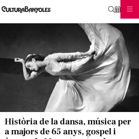
Cerca
Diapositiva 1 de 1
Història de la dansa, música per
a majors de 65 anys, gospel i