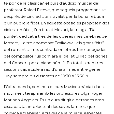
té por de la clàssica?, el curs d’audició musical del
professor Rafael Esteve, que segueix programant-se
després de cinc edicions, avalat per la bona rebuda
d’un públic ja fidel. En aquesta ocasió es proposen dos
cicles temàtics, l’un titulat Mozart, la trilogia “Da
ponte”, dedicat a tres de les òperes més cèlebres de
Mozart, i l’altre anomenat Txaikovski i els grans “hits”
del romanticisme, centrada en obres tan conegudes
del compositor rus com ara el ballet El llac del cignes
o el Concert per a piano núm. 1. En total, seran tres
sessions cada cicle a raó d’una al mes entre gener i
juny, sempre els dissabtes de 10:30 a 13:30 h.
D’altra banda, continua el curs Musicoteràpia i dansa
moviment teràpia amb les professores Olga Roger i
Mariona Angelats. És un curs dirigit a persones amb
discapacitat intel·lectual i les seves famílies, que
convida a treballar, a través de la música, aspectes