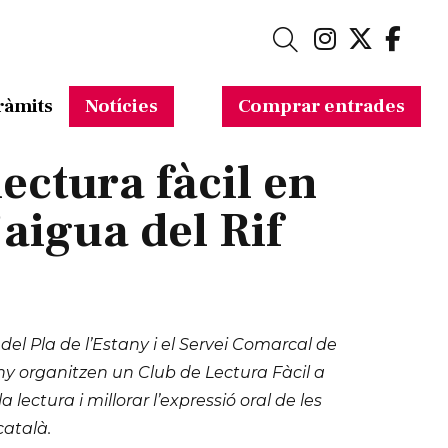
Link a in
Link a 
Link
Cerca
ràmits
Notícies
Comprar entrades
ectura fàcil en
’aigua del Rif
el Pla de l’Estany i el Servei Comarcal de
any organitzen un Club de Lectura Fàcil a
lectura i millorar l’expressió oral de les
atalà.