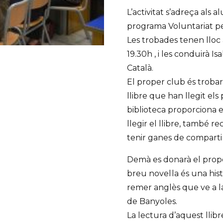
L’activitat s’adreça als 
programa Voluntariat per
Les trobades tenen lloc a
19.30h , i les conduirà I
Català.
El proper club és trobar
llibre que han llegit els 
biblioteca proporciona el
llegir el llibre, també 
tenir ganes de compartir
Demà es donarà el proper
breu novel·la és una his
remer anglès que ve a l
de Banyoles.
La lectura d’aquest llib