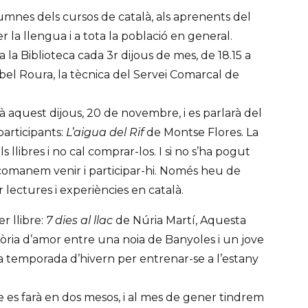
alumnes dels cursos de català, als aprenents del
 la llengua i a tota la població en general.
 la Biblioteca cada 3r dijous de mes, de 18.15 a
sabel Roura, la tècnica del Servei Comarcal de
à aquest dijous, 20 de novembre, i es parlarà del
participants:
L’aigua del Rif
de Montse Flores. La
s llibres i no cal comprar-los. I si no s’ha pogut
recomanem venir i participar-hi. Només heu de
 lectures i experiències en català.
 llibre:
7 dies al llac
de Núria Martí, Aquesta
tòria d’amor entre una noia de Banyoles i un jove
a temporada d’hivern per entrenar-se a l’estany
re es farà en dos mesos, i al mes de gener tindrem