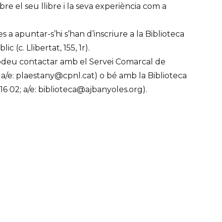
obre el seu llibre i la seva experiència com a
 a apuntar-s’hi s’han d’inscriure a la Biblioteca
ic (c. Llibertat, 155, 1r).
odeu contactar amb el Servei Comarcal de
; a/e: plaestany@cpnl.cat) o bé amb la Biblioteca
16 02; a/e: biblioteca@ajbanyoles.org).