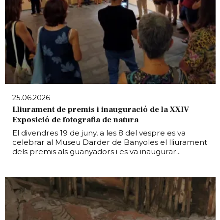
25.06.2026
Lliurament de premis i inauguració de la XXIV
Exposició de fotografia de natura
El divendres 19 de juny, a les 8 del vespre es va
celebrar al Museu Darder de Banyoles el lliurament
dels premis als guanyadors i es va inaugurar...