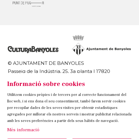
© AJUNTAMENT DE BANYOLES
Passeig de la Indústria, 25, 3a planta | 17820
Banyoles
Informació sobre cookies
972 58 18 48 | 972 57 00 50
Utilitzem cookies pròpies i de tercers per al correcte funcionament del
Sitemap
Avís Legal
Ús de Cookies
Contacteu
lloc web, i si ens dona el seu consentiment, també farem servir cookies
per recopilar dades de les seves visites per obtenir estadístiques
Link a instagram
Link a twitter
Link a facebook
agregades per millorar els nostres serveis i mostrar publicitat relacionada
amb les seves preferències a partir dels seus hàbits de navegació.
Més informació