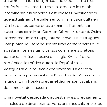
dissabte, hi haurà una jornada de treball amb tres
conferències al matí i tres a la tarda, en les quals
intervindran els principals estudiosos i investigadors
que actualment treballen entorn la música culta en
l’àmbit de les comarques gironines. Ponents tan
autoritzats com Mari Carmen Gómez Muntané, Quim
Rabasseda, Josep Pujol, Jaume Pinyol, Lluís Brugués i
Josep Manuel Berenguer oferiran conferències que
abastaran temes tan diversos com ara els oratoris
barrocs, la música festiva del segle XVIII, l’òpera
romàntica, la música durant la República i la
Postguerra o la música experimental. La darrera
ponència la protagonitzarà l’estudiós del Renaixement
musical Emili Ros-Fàbregas el diumenge just abans
del concert de clausura.
Una novetat destacada d’aquest any és, precisament,
la inclusió de diverses intervencions musicals entre les