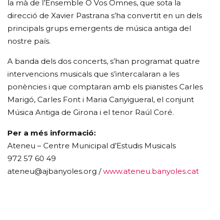
la mà de l’Ensemble O Vos Omnes, que sota la
direcció de Xavier Pastrana s’ha convertit en un dels
principals grups emergents de música antiga del
nostre país.
A banda dels dos concerts, s’han programat quatre
intervencions musicals que s’intercalaran a les
ponències i que comptaran amb els pianistes Carles
Marigó, Carles Font i Maria Canyigueral, el conjunt
Música Antiga de Girona i el tenor Raúl Coré.
Per a més informació:
Ateneu – Centre Municipal d’Estudis Musicals
972 57 60 49
ateneu@ajbanyoles.org /
www.ateneu.banyoles.cat