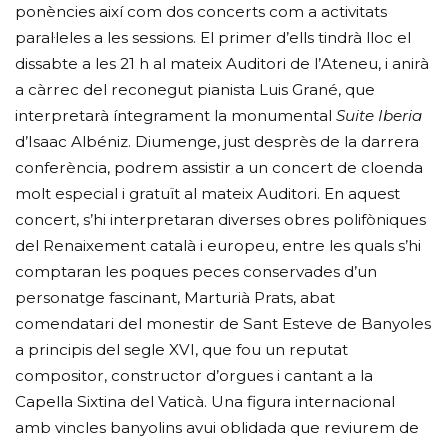
ponències així com dos concerts com a activitats
paral·leles a les sessions. El primer d’ells tindrà lloc el
dissabte a les 21 h al mateix Auditori de l’Ateneu, i anirà
a càrrec del reconegut pianista Luis Grané, que
interpretarà íntegrament la monumental
Suite Iberia
d’Isaac Albéniz. Diumenge, just desprès de la darrera
conferència, podrem assistir a un concert de cloenda
molt especial i gratuït al mateix Auditori. En aquest
concert, s’hi interpretaran diverses obres polifòniques
del Renaixement català i europeu, entre les quals s’hi
comptaran les poques peces conservades d’un
personatge fascinant, Marturià Prats, abat
comendatari del monestir de Sant Esteve de Banyoles
a principis del segle XVI, que fou un reputat
compositor, constructor d’orgues i cantant a la
Capella Sixtina del Vaticà. Una figura internacional
amb vincles banyolins avui oblidada que reviurem de