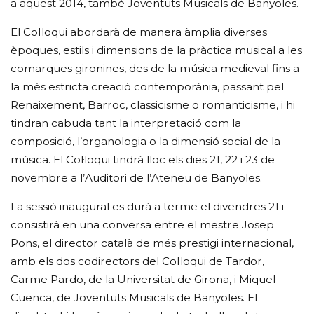
a aquest 2014, també Joventuts Musicals de Banyoles.
El Col·loqui abordarà de manera àmplia diverses
èpoques, estils i dimensions de la pràctica musical a les
comarques gironines, des de la música medieval fins a
la més estricta creació contemporània, passant pel
Renaixement, Barroc, classicisme o romanticisme, i hi
tindran cabuda tant la interpretació com la
composició, l’organologia o la dimensió social de la
música. El Col·loqui tindrà lloc els dies 21, 22 i 23 de
novembre a l’Auditori de l’Ateneu de Banyoles.
La sessió inaugural es durà a terme el divendres 21 i
consistirà en una conversa entre el mestre Josep
Pons, el director català de més prestigi internacional,
amb els dos codirectors del Col·loqui de Tardor,
Carme Pardo, de la Universitat de Girona, i Miquel
Cuenca, de Joventuts Musicals de Banyoles. El