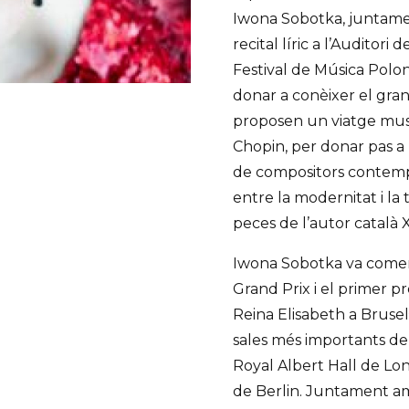
Iwona Sobotka, juntamen
recital líric a l’Auditor
Festival de Música Polon
donar a conèixer el gran
proposen un viatge mus
Chopin, per donar pas a
de compositors contempo
entre la modernitat i la 
peces de l’autor català 
Iwona Sobotka va començ
Grand Prix i el primer p
Reina Elisabeth a Brusel·
sales més importants de
Royal Albert Hall de Lon
de Berlin. Juntament amb