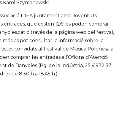
s Karol Szymanowski.
l’associació IDEA juntament amb Joventuts
es entrades, que costen 12€, es poden comprar
nyoles.cat o través de la pàgina web del festival,
 més es pot consultar la informació sobre la
rtistes convidats al Festival de Música Polonesa a
en comprar les entrades a l’Oficina d’Atenció
t de Banyoles (Pg. de la Indústria, 25 // 972 57
dres de 8:30 h a 18:45 h.).