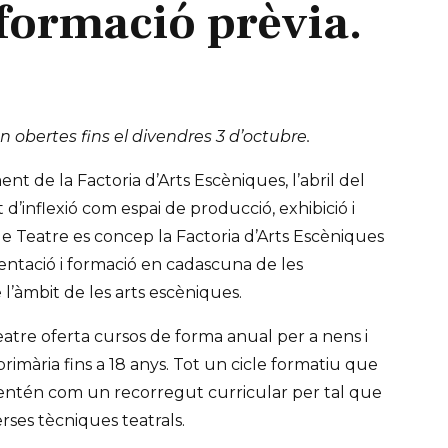
 formació prèvia.
n obertes fins el divendres 3 d’octubre.
t de la Factoria d’Arts Escèniques, l’abril del
d’inflexió com espai de producció, exhibició i
de Teatre es concep la Factoria d’Arts Escèniques
ntació i formació en cadascuna de les
 l’àmbit de les arts escèniques.
eatre oferta cursos de forma anual per a nens i
imària fins a 18 anys. Tot un cicle formatiu que
’entén com un recorregut curricular per tal que
rses tècniques teatrals.