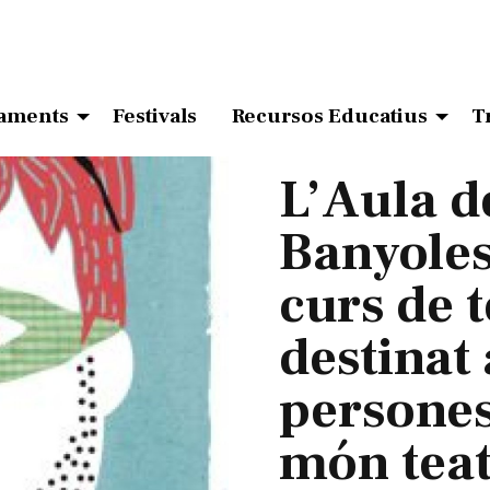
aments
Festivals
Recursos Educatius
T
L’Aula d
Banyole
curs de t
destinat
persones
món teat