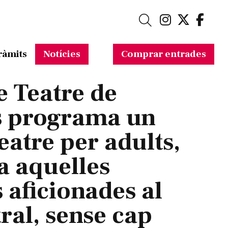
Link a in
Link a 
Link
Cerca
ràmits
Notícies
Comprar entrades
e Teatre de
s programa un
eatre per adults,
 a aquelles
 aficionades al
ral, sense cap