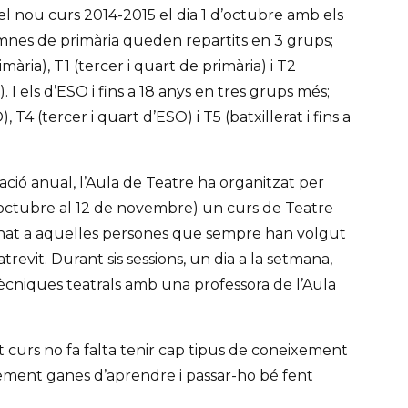
 el nou curs 2014-2015 el dia 1 d’octubre amb els
mnes de primària queden repartits en 3 grups;
mària), T1 (tercer i quart de primària) i T2
). I els d’ESO i fins a 18 anys en tres grups més;
 T4 (tercer i quart d’ESO) i T5 (batxillerat i fins a
ció anual, l’Aula de Teatre ha organitzat per
’octubre al 12 de novembre) un curs de Teatre
stinat a aquelles persones que sempre han volgut
atrevit. Durant sis sessions, un dia a la setmana,
tècniques teatrals amb una professora de l’Aula
st curs no fa falta tenir cap tipus de coneixement
lement ganes d’aprendre i passar-ho bé fent