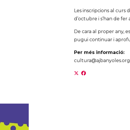
Les inscripcions al curs 
d’octubre i s’han de fer
De cara al proper any, e
pugui continuar i aprofun
Per més informació:
cultura@ajbanyoles.org