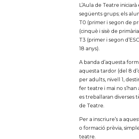
L’Aula de Teatre iniciarà
següents grups; els alu
T0 (primer i segon de pri
(cinquè i sisè de primària
T3 (primer i segon d’ESO),
18 anys).
A banda d’aquesta forma
aquesta tardor (del 8 d
per adults, nivell 1, de
fer teatre i mai no s’han 
es treballaran diverses 
de Teatre.
Per a inscriure’s a aque
o formació prèvia, simp
teatre.