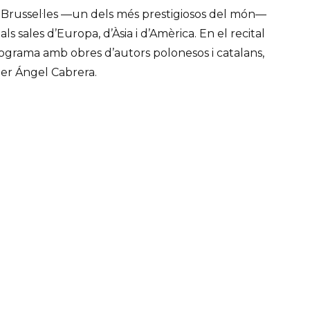
 Brussel·les —un dels més prestigiosos del món—
als sales d’Europa, d’Àsia i d’Amèrica. En el recital
rograma amb obres d’autors polonesos i catalans,
er Ángel Cabrera.