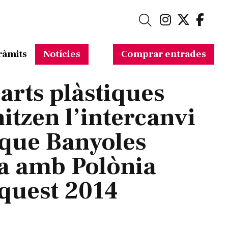
Link a in
Link a 
Link
Cerca
ràmits
Notícies
Comprar entrades
 arts plàstiques
itzen l’intercanvi
 que Banyoles
a amb Polònia
quest 2014