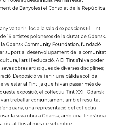
16. Totes aquests iniciatives han estat
ment de Banyoles i el Consolat de la República
 va tenir lloc a la sala d’exposicions El Tint
 de 19 artistes polonesos de la ciutat de Gdansk.
de la Gdansk Community Foundation, fundació
nar suport al desenvolupament de la comunitat
cultura, l’art i l’educació. A El Tint s’hi va poder
seves obres artístiques de diverses disciplines;
tració. L’exposició va tenir una càlida acollida
 va estar al Tint, ja que hi van passar més de
aquesta exposició, el col·lectiu Tint XXI i Gdansk
an treballar conjuntament amb el resultat
l d’enguany, una representació del col·lectiu
xposar la seva obra a Gdansk, amb una itinerància
ta ciutat fins al mes de setembre.