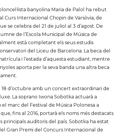
ioloncel·lista banyolina Maria de Palol ha rebut
al Curs Internacional Chopin de Varsòvia, de
que se celebra del 21 de juliol al 3 d’agost. De
alumne de l’Escola Municipal de Música de
lment està completant els seus estudis
onservatori del Liceu de Barcelona. La beca del
atrícula i l’estada d’aquesta estudiant, mentre
yoles aporta per la seva banda una altra beca
çament.
el 18 d’octubre amb un concert extraordinari de
 luxe. La soprano Iwona Sobotka actuarà a
en el marc del Festival de Música Polonesa a
 que, fins al 2016, portarà els noms més destacats
 principals auditoris del país. Sobotka ha estat
el Gran Premi del Concurs Internacional de