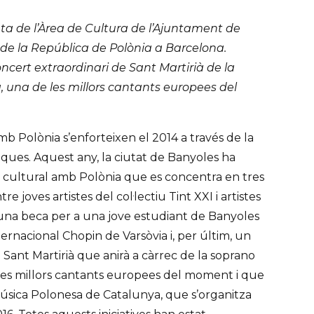
nta de l’Àrea de Cultura de l’Ajuntament de
 de la República de Polònia a Barcelona.
oncert extraordinari de Sant Martirià de la
 una de les millors cantants europees del
mb Polònia s’enforteixen el 2014 a través de la
tiques. Aquest any, la ciutat de Banyoles ha
i cultural amb Polònia que es concentra en tres
re joves artistes del col·lectiu Tint XXI i artistes
 una beca per a una jove estudiant de Banyoles
ternacional Chopin de Varsòvia i, per últim, un
 Sant Martirià que anirà a càrrec de la soprano
es millors cantants europees del moment i que
 Música Polonesa de Catalunya, que s’organitza