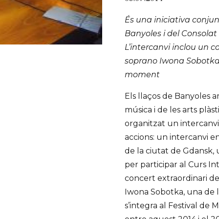
És una iniciativa conju
Banyoles i del Consolat
L’intercanvi inclou un c
soprano Iwona Sobotka,
moment
Els llaços de Banyoles a
música i de les arts plàs
organitzat un intercanv
accions: un intercanvi ent
de la ciutat de Gdansk,
per participar al Curs In
concert extraordinari de
Iwona Sobotka, una de l
s’integra al Festival de