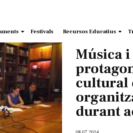
aments
Festivals
Recursos Educatius
T
Música i
protagon
cultural
organitz
durant a
08.07.2014