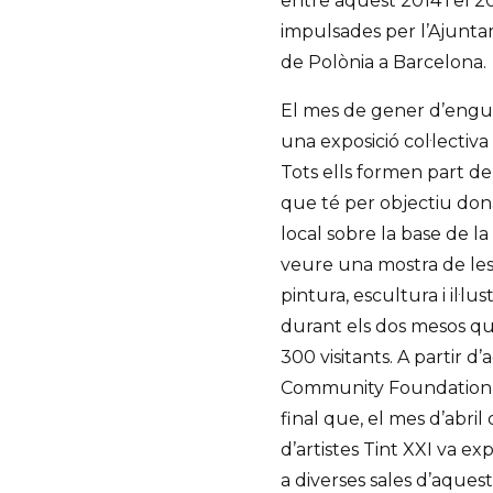
entre aquest 2014 i el 20
impulsades per l’Ajunta
de Polònia a Barcelona.
El mes de gener d’enguany
una exposició col·lectiva
Tots ells formen part 
que té per objectiu do
local sobre la base de la 
veure una mostra de les 
pintura, escultura i il·lus
durant els dos mesos que
300 visitants. A partir d’
Community Foundation v
final que, el mes d’abri
d’artistes Tint XXI va e
a diverses sales d’aques