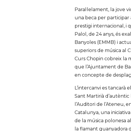
Paral·lelament, la jove v
una beca per participar 
prestigi internacional, i 
Palol, de 24 anys, és ex
Banyoles (EMMB) i actua
superiors de música al C
Curs Chopin cobreix la m
que l’Ajuntament de Ban
en concepte de despla
L’intercanvi es tancarà 
Sant Martirià d’autèntic
l’Auditori de l’Ateneu, 
Catalunya, una iniciativa
de la música polonesa als
la flamant guanyadora d