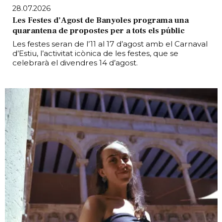
28.07.2026
Les Festes d’Agost de Banyoles programa una
quarantena de propostes per a tots els públic
Les festes seran de l’11 al 17 d’agost amb el Carnaval
d’Estiu, l’activitat icònica de les festes, que se
celebrarà el divendres 14 d’agost.