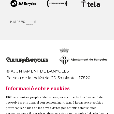
© AJUNTAMENT DE BANYOLES
Passeig de la Indústria, 25, 3a planta | 17820
Banyoles
Informació sobre cookies
972 58 18 48 | 972 57 00 50
Utilitzem cookies pròpies i de tercers per al correcte funcionament del
Sitemap
Avís Legal
Ús de Cookies
Contacteu
lloc web, i si ens dona el seu consentiment, també farem servir cookies
per recopilar dades de les seves visites per obtenir estadístiques
Link a instagram
Link a twitter
Link a facebook
agregades per millorar els nostres serveis i mostrar publicitat relacionada