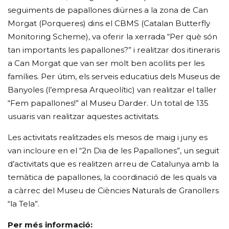
seguiments de papallones diürnes a la zona de Can
Morgat (Porqueres) dins el CBMS (Catalan Butterfly
Monitoring Scheme), va oferir la xerrada “Per què són
tan importants les papallones?” i realitzar dos itineraris
a Can Morgat que van ser molt ben acollits per les
famílies. Per útim, els serveis educatius dels Museus de
Banyoles (l’empresa Arqueolític) van realitzar el taller
“Fem papallones!” al Museu Darder. Un total de 135
usuaris van realitzar aquestes activitats.
Les activitats realitzades els mesos de maig i juny es
van incloure en el “2n Dia de les Papallones”, un seguit
d’activitats que es realitzen arreu de Catalunya amb la
temàtica de papallones, la coordinació de les quals va
a càrrec del Museu de Ciències Naturals de Granollers
“la Tela”.
Per més informació: