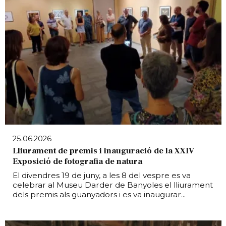
25.06.2026
Lliurament de premis i inauguració de la XXIV
Exposició de fotografia de natura
El divendres 19 de juny, a les 8 del vespre es va
celebrar al Museu Darder de Banyoles el lliurament
dels premis als guanyadors i es va inaugurar...