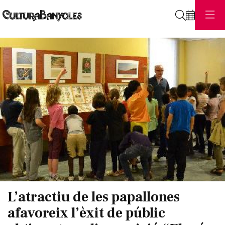
Cerca
Diapositiva 1 de 1
L’atractiu de les papallones
afavoreix l’èxit de públic