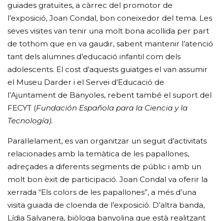
guiades gratuïtes, a càrrec del promotor de
l’exposició, Joan Condal, bon coneixedor del tema. Les
seves visites van tenir una molt bona acollida per part
de tothom que en va gaudir, sabent mantenir l’atenció
tant dels alumnes d’educació infantil com dels
adolescents. El cost d’aquests guiatges el van assumir
el Museu Darder i el Servei d’Educació de
l’Ajuntament de Banyoles, rebent també el suport del
FECYT (
Fundación Española para la Ciencia y la
Tecnología).
Paral·lelament, es van organitzar un seguit d’activitats
relacionades amb la temàtica de les papallones,
adreçades a diferents segments de públic i amb un
molt bon èxit de participació. Joan Condal va oferir la
xerrada “Els colors de les papallones”, a més d’una
visita guiada de cloenda de l’exposició. D’altra banda,
Lídia Salvanera, biòloga banyolina que està realitzant