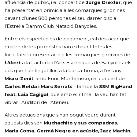
afluència de públic, i el concert de
Jorge Drexler
, que
ha presentat en primícia a les comarques gironines
davant d’unes 800 persones el seu darrer disc a
l’Estrella Damm Club Natació Banyoles.
Entre els espectacles de pagament, cal destacar que
quatre de les propostes han exhaurit totes les
localitats: la presentació a les comarques gironines de
Llibert
a la Factoria d’Arts Escèniques de Banyoles; els
dos que han tingut lloc a la barca Tirona, a l’estany:
Micro-Zenit
, amb Enric Montefusco, i el concert de
Carles Belda i Marc Serrats
; i també la
SSM BigHand
feat. Laia Cagigal
, que amb el ritme i la veu han fet
vibrar l’Auditori de l’Ateneu.
Altres actuacions que s’han pogut veure durant
aquests dies són
Muchachito y sus compadres,
Maria Coma, Germà Negre en acústic, Jazz Machín,