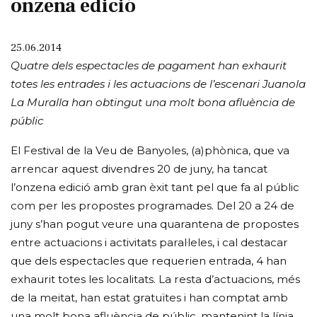
onzena edició
25.06.2014
Quatre dels espectacles de pagament han exhaurit
totes les entrades i les actuacions de l’escenari Juanola
La Muralla han obtingut una molt bona afluència de
públic
El Festival de la Veu de Banyoles, (a)phònica, que va
arrencar aquest divendres 20 de juny, ha tancat
l’onzena edició amb gran èxit tant pel que fa al públic
com per les propostes programades. Del 20 a 24 de
juny s’han pogut veure una quarantena de propostes
entre actuacions i activitats paral·leles, i cal destacar
que dels espectacles que requerien entrada, 4 han
exhaurit totes les localitats. La resta d’actuacions, més
de la meitat, han estat gratuïtes i han comptat amb
una molt bona afluència de públic, mantenint la línia