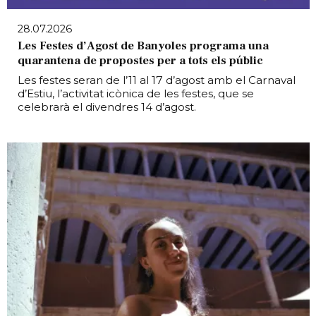
28.07.2026
Les Festes d’Agost de Banyoles programa una
quarantena de propostes per a tots els públic
Les festes seran de l’11 al 17 d’agost amb el Carnaval
d’Estiu, l’activitat icònica de les festes, que se
celebrarà el divendres 14 d’agost.