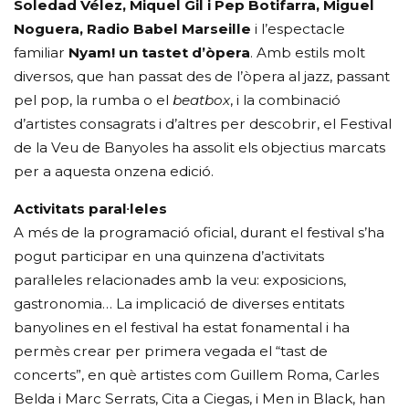
Soledad Vélez, Miquel Gil i Pep Botifarra, Miguel
Noguera, Radio Babel Marseille
i l’espectacle
familiar
Nyam! un tastet d’òpera
. Amb estils molt
diversos, que han passat des de l’òpera al jazz, passant
pel pop, la rumba o el
beatbox
, i la combinació
d’artistes consagrats i d’altres per descobrir, el Festival
de la Veu de Banyoles ha assolit els objectius marcats
per a aquesta onzena edició.
Activitats paral·leles
A més de la programació oficial, durant el festival s’ha
pogut participar en una quinzena d’activitats
paral·leles relacionades amb la veu: exposicions,
gastronomia… La implicació de diverses entitats
banyolines en el festival ha estat fonamental i ha
permès crear per primera vegada el “tast de
concerts”, en què artistes com Guillem Roma, Carles
Belda i Marc Serrats, Cita a Ciegas, i Men in Black, han