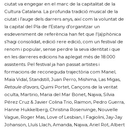
ciutat va engegar en el marc de la capitalitat de la
Cultura Catalana. La profunda tradició musical de la
ciutat i l’auge dels darrers anys, així com la voluntat de
la capital del Pla de l’Estany d’organitzar un
esdeveniment de referència han fet que l’(a)phònica
s’hagi consolidat, edició rere edició, com un festival de
renom i popular, sense perdre la seva identitat i que
en les darreres edicions ha aplegat més de 18.000
assistents. Pel festival ja han passat artistes i
formacions de reconeguda trajectòria com Manel,
Maïa Vidal, Standstill, Juan Perro, Mishima, Las Migas,
Retaule d’avars
, Quimi Portet, Cançons de la veritat
oculta, Martirio, Maria del Mar Bonet, Najwa, Sílvia
Pérez Cruz & Javier Colina Trio, Raimon, Pedro Guerra,
Hanne Hukkelberg, Christina Rosenvinge, Nouvelle
Vague, Roger Mas, Love of Lesbian, I Fagiolini, Jay-Jay
Johanson, Lluís Llach, Amanda, Najwa, Ariel Rot, Albert