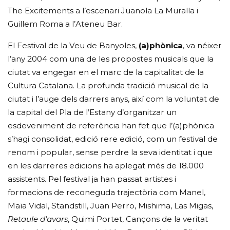
The Excitements a l’escenari Juanola La Muralla i
Guillem Roma a l’Ateneu Bar.
El Festival de la Veu de Banyoles,
(a)phònica
, va néixer
l’any 2004 com una de les propostes musicals que la
ciutat va engegar en el marc de la capitalitat de la
Cultura Catalana. La profunda tradició musical de la
ciutat i l’auge dels darrers anys, així com la voluntat de
la capital del Pla de l’Estany d’organitzar un
esdeveniment de referència han fet que l’(a)phònica
s’hagi consolidat, edició rere edició, com un festival de
renom i popular, sense perdre la seva identitat i que
en les darreres edicions ha aplegat més de 18.000
assistents. Pel festival ja han passat artistes i
formacions de reconeguda trajectòria com Manel,
Maïa Vidal, Standstill, Juan Perro, Mishima, Las Migas,
Retaule d’avars
, Quimi Portet, Cançons de la veritat