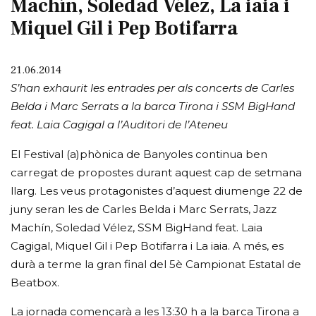
Machín, Soledad Vélez, La iaia i
Miquel Gil i Pep Botifarra
21.06.2014
S’han exhaurit les entrades per als concerts de Carles
Belda i Marc Serrats a la barca Tirona i SSM BigHand
feat. Laia Cagigal a l’Auditori de l’Ateneu
El Festival (a)phònica de Banyoles continua ben
carregat de propostes durant aquest cap de setmana
llarg. Les veus protagonistes d’aquest diumenge 22 de
juny seran les de Carles Belda i Marc Serrats, Jazz
Machín, Soledad Vélez, SSM BigHand feat. Laia
Cagigal, Miquel Gil i Pep Botifarra i La iaia. A més, es
durà a terme la gran final del 5è Campionat Estatal de
Beatbox.
La jornada començarà a les 13:30 h a la barca Tirona a