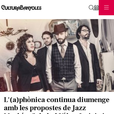
Cerca
Diapositiva 1 de 1
L'(a)phònica continua diumenge
amb les propostes de Jazz