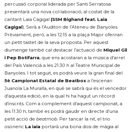
percussió corporal liderada per Santi Serratosa
presentarà una nova col•laboració, al costat de la
cantant Laia Cagigal
(SSM Bighand feat. Laia
Cagigal
). Serà a l’Auditori de l’Ateneu de Banyoles.
Prèviament, però, a les 12:15 a la plaça Major oferiran
un petit tastet de la seva proposta. Per aquest
diumenge també cal destacar l’actuació de
Miquel Gil
i Pep Botifarra
, que ens acostaran a la música d’arrel
del País Valencià a les 21:30 h al Teatre Municipal de
Banyoles. I tot seguit, es podrà veure la gran final del
5è Campionat Estatal de Beatbox
a l’escenari
Juanola La Muralla, en què se sabrà qui és el vencedor
d’aquesta edició, en la qual hi ha hagut un rècord
d’inscrits. Com a complement d’aquest campionat, a
les 11:30 h, també es podrà gaudir en directe d’una
petit acció de
beatmob
. Per tancar la nit, el trio
osonenc
La iaia
portarà una bona dosi de màgia al