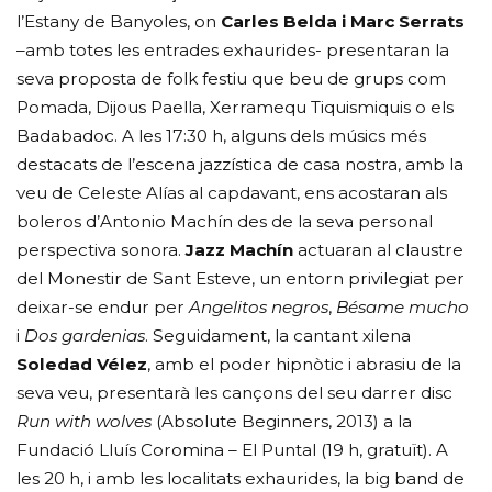
l’Estany de Banyoles, on
Carles Belda i Marc Serrats
–amb totes les entrades exhaurides- presentaran la
seva proposta de folk festiu que beu de grups com
Pomada, Dijous Paella, Xerramequ Tiquismiquis o els
Badabadoc. A les 17:30 h, alguns dels músics més
destacats de l’escena jazzística de casa nostra, amb la
veu de Celeste Alías al capdavant, ens acostaran als
boleros d’Antonio Machín des de la seva personal
perspectiva sonora.
Jazz Machín
actuaran al claustre
del Monestir de Sant Esteve, un entorn privilegiat per
deixar-se endur per
Angelitos negros
,
Bésame mucho
i
Dos gardenias
. Seguidament, la cantant xilena
Soledad Vélez
, amb el poder hipnòtic i abrasiu de la
seva veu, presentarà les cançons del seu darrer disc
Run with wolves
(Absolute Beginners, 2013) a la
Fundació Lluís Coromina – El Puntal (19 h, gratuït). A
les 20 h, i amb les localitats exhaurides, la big band de