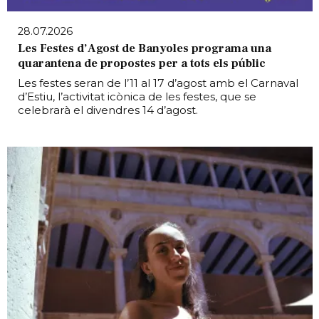
28.07.2026
Les Festes d’Agost de Banyoles programa una
quarantena de propostes per a tots els públic
Les festes seran de l’11 al 17 d’agost amb el Carnaval
d’Estiu, l’activitat icònica de les festes, que se
celebrarà el divendres 14 d’agost.