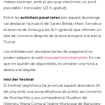
mateix escenari, amb el seu pop electrònic un punt
psicodèlic i trencador (23 h, gratuït).
Entre les
activitats paral•leles
per aquest diumenge
cal destacar l’actuació de Carles Belda i Marc Serrats a
la taverna de Smaug a les 16 h (gratuït) que oferiran un
tast de concerts després de la seva actuació a la barca
Tirona.
Les entrades per als espectacles de pagament es
poden adquirir al web
www.aphonica.banyoles
. En cas
que en quedin de disponibles, es vendran una hora a
abans a la taquilla.
Inici del festival
El Festival (a)phònica ha arrencat aquest divendres 20
de juny amb una bona afluència de públic als concerts
de Muchachito y sus compadres a l’Auditori de
l’Ateneu; Maria Coma al Teatre Municipal de Banyoles;