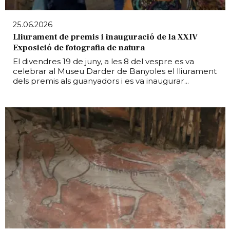
25.06.2026
Lliurament de premis i inauguració de la XXIV
Exposició de fotografia de natura
El divendres 19 de juny, a les 8 del vespre es va
celebrar al Museu Darder de Banyoles el lliurament
dels premis als guanyadors i es va inaugurar...