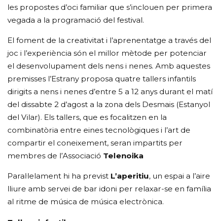
les propostes d’oci familiar que s’inclouen per primera
vegada a la programació del festival.
El foment de la creativitat i l’aprenentatge a través del
joc i l’experiència són el millor mètode per potenciar
el desenvolupament dels nens i nenes. Amb aquestes
premisses l’Estrany proposa quatre tallers infantils
dirigits a nens i nenes d’entre 5 a 12 anys durant el matí
del dissabte 2 d’agost a la zona dels Desmais (Estanyol
del Vilar). Els tallers, que es focalitzen en la
combinatòria entre eines tecnològiques i l’art de
compartir el coneixement, seran impartits per
membres de l’Associació
Telenoika
Paral·lelament hi ha previst
L’aperitiu
, un espai a l’aire
lliure amb servei de bar idoni per relaxar-se en família
al ritme de música de música electrònica.