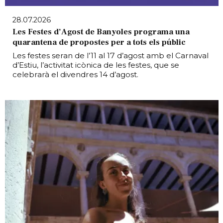
28.07.2026
Les Festes d’Agost de Banyoles programa una
quarantena de propostes per a tots els públic
Les festes seran de l’11 al 17 d’agost amb el Carnaval
d’Estiu, l’activitat icònica de les festes, que se
celebrarà el divendres 14 d’agost.