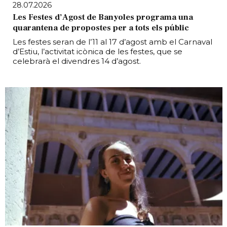
28.07.2026
Les Festes d’Agost de Banyoles programa una
quarantena de propostes per a tots els públic
Les festes seran de l’11 al 17 d’agost amb el Carnaval
d’Estiu, l’activitat icònica de les festes, que se
celebrarà el divendres 14 d’agost.