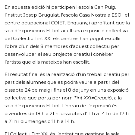
En aquesta edició hi participen l’escola Can Puig,
l’institut Josep Brugulat, l’escola Casa Nostra a ESO i el
centre ocupacional COIET. Enguany, i aprofitant que la
sala d’exposicions El Tint acull una exposició col·lectiva
del Col·lectiu Tint XXI els centres han pogut escollir
l’obra d’un dels 8 membres d’aquest col·lectiu per
desenvolupar el seu projecte creatiu i conèixer
l’artista que ells mateixos han escollit.
El resultat final és la realització d’un treball creatiu per
part dels alumnes que es podrà veure a partir del
dissabte 24 de maig i fins el 8 de juny en una exposició
col·lectiva que porta per nom
Tint XXI=Creació
, a la
sala d’exposicions El Tint. L’horari de l’exposició és
divendres de 18 h a 21 h, dissabtes d’11 h a 14 h i de 17 h
a 21 h i diumenges d’11 h a 14 h.
El Col·lectiu Tint XXI és l’entitat que gestiona la sala