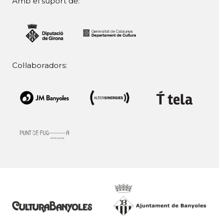
Amb el suport de:
Col·laboradors: