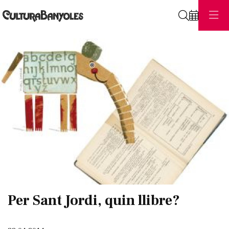
Cerca
Diapositiva 1 de 1
Per Sant Jordi, quin llibre?