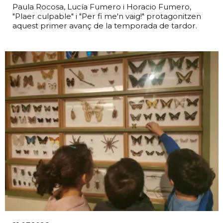
Paula Rocosa, Lucía Fumero i Horacio Fumero,
"Plaer culpable" i "Per fi me'n vaig!" protagonitzen
aquest primer avanç de la temporada de tardor.