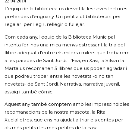
22.04.2014
L’equip de la biblioteca us desvetlla les seves lectures
preferides d’enguany. Un petit ajut bibliotecari per
regalar, per llegir, rellegir o fullejar.
Com cada any, l’equip de la Biblioteca Municipal
intenta fer-nos una mica menys estressant la tria del
llibre adequat d’entre els milers i milers que trobarem
a les parades de Sant Jordi. L’Eva, en Xavi, la Sílvia i la
Marta us recomanen 5 llibres que us poden agradar i
que podreu trobar entre les novetats -o no tan
novetats- de Sant Jordi. Narrativa, narrativa juvenil,
assaig i també còmic.
Aquest any també comptem amb les imprescindibles
recomanacions de la nostra mascota, la Rita
Xuclalletres, que ens ha ajudat a triar els contes per
als més petits i les més petites de la casa.