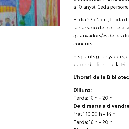
a 10 anys). Cada persona
El dia 23 d’abril, Diada d
la narració del conte a l
guanyadors/es de les dues
concurs.
Els punts guanyadors, es
punts de llibre de la Bib
L’horari de la Bibliotec
Dilluns:
Tarda: 16 h – 20 h
De dimarts a divendre
Matí: 10:30 h – 14 h
Tarda: 16 h – 20 h