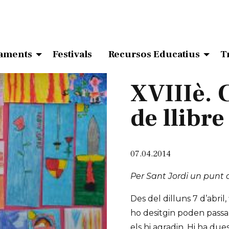
aments
Festivals
Recursos Educatius
T
XVIIIè. 
de llibre
07.04.2014
Per Sant Jordi un punt de
Des del dilluns 7 d’abril,
ho desitgin poden passar
els hi agradin. Hi ha dues