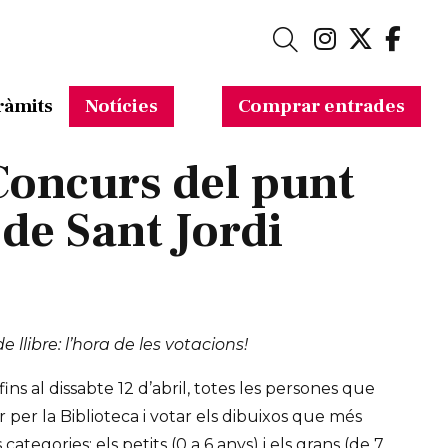
Link a in
Link a 
Link
Cerca
ràmits
Notícies
Comprar entrades
Concurs del punt
 de Sant Jordi
 llibre: l’hora de les votacions!
 fins al dissabte 12 d’abril, totes les persones que
 per la Biblioteca i votar els dibuixos que més
 categories: els petits (0 a 6 anys) i els grans (de 7