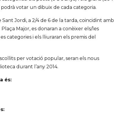
 podrà votar un dibuix de cada categoria.
e Sant Jordi, a 2/4 de 6 de la tarda, coincidint amb
a Plaça Major, es donaran a conèixer els/les
 categories i els lliuraran els premis del
collits per votació popular, seran els nous
lioteca durant l’any 2014.
a és:
s: