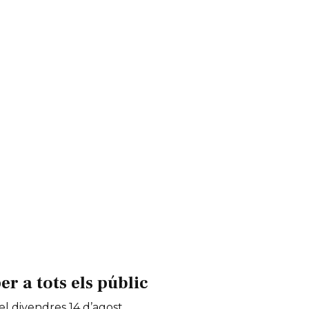
 a tots els públic
 el divendres 14 d’agost.