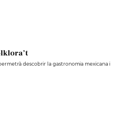
lklora’t
é permetrà descobrir la gastronomia mexicana i