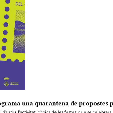
ograma una quarantena de propostes per
 d’Estiu, l’activitat icònica de les festes, que se celebrarà