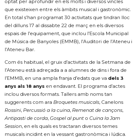
optat per aprofundir en els molts i diversos vincles
que existeixen entre els àmbits musical i gastronòmic.
En total s’han programat 30 activitats que tindran lloc
del dilluns 17 al dissabte 22 de març en els diversos
espais de l’equipament, que inclou l’Escola Municipal
de Música de Banyoles (EMMB), l’Auditori de l’Ateneu i
l’Ateneu Bar.
Com és habitual, el gruix d’activitats de la Setmana de
l’Ateneu està adreçada a a alumnes de dins i fora de
l’EMMB, en una ampla franja d’edats que va
dels 3
anys als 18 anys
en endavant. El programa d’actes
inclou diversos formats. Tallers amb noms tan
suggerents com ara
Broquetes musicals
, Canelons
Rossini
,
Percussió a la cuina
,
Remenat de cançons
,
Antipasti de corda
,
Gospel al punt
o
Cuina la Jam
Session
, en els quals es tractaran diversos temes
musicals incidint en la vessant gastronòmica i lúdica.