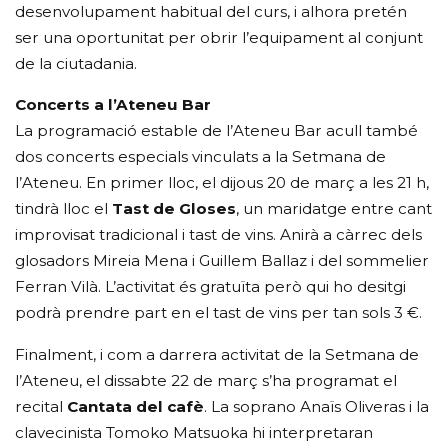
desenvolupament habitual del curs, i alhora pretén
ser una oportunitat per obrir l’equipament al conjunt
de la ciutadania.
Concerts a l’Ateneu Bar
La programació estable de l’Ateneu Bar acull també
dos concerts especials vinculats a la Setmana de
l’Ateneu. En primer lloc, el dijous 20 de març a les 21 h,
tindrà lloc el
Tast de Gloses
, un maridatge entre cant
improvisat tradicional i tast de vins. Anirà a càrrec dels
glosadors Mireia Mena i Guillem Ballaz i del sommelier
Ferran Vilà. L’activitat és gratuïta però qui ho desitgi
podrà prendre part en el tast de vins per tan sols 3 €.
Finalment, i com a darrera activitat de la Setmana de
l’Ateneu, el dissabte 22 de març s’ha programat el
recital
Cantata del cafè
. La soprano Anaïs Oliveras i la
clavecinista Tomoko Matsuoka hi interpretaran