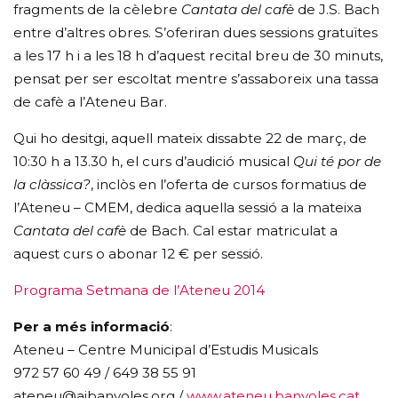
fragments de la cèlebre
Cantata del cafè
de J.S. Bach
entre d’altres obres. S’oferiran dues sessions gratuïtes
a les 17 h i a les 18 h d’aquest recital breu de 30 minuts,
pensat per ser escoltat mentre s’assaboreix una tassa
de cafè a l’Ateneu Bar.
Qui ho desitgi, aquell mateix dissabte 22 de març, de
10:30 h a 13.30 h, el curs d’audició musical
Qui té por de
la clàssica?
, inclòs en l’oferta de cursos formatius de
l’Ateneu – CMEM, dedica aquella sessió a la mateixa
Cantata del cafè
de Bach. Cal estar matriculat a
aquest curs o abonar 12 € per sessió.
Programa Setmana de l’Ateneu 2014
Per a més informació
:
Ateneu – Centre Municipal d’Estudis Musicals
972 57 60 49 / 649 38 55 91
ateneu@ajbanyoles.org /
www.ateneu.banyoles.cat