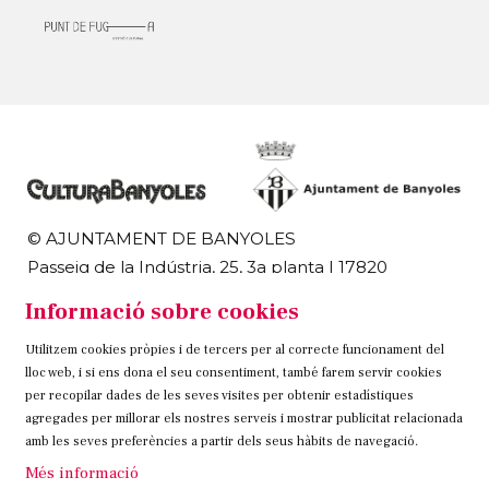
© AJUNTAMENT DE BANYOLES
Passeig de la Indústria, 25, 3a planta | 17820
Banyoles
Informació sobre cookies
972 58 18 48 | 972 57 00 50
Utilitzem cookies pròpies i de tercers per al correcte funcionament del
Sitemap
Avís Legal
Ús de Cookies
Contacteu
lloc web, i si ens dona el seu consentiment, també farem servir cookies
per recopilar dades de les seves visites per obtenir estadístiques
Link a instagram
Link a twitter
Link a facebook
agregades per millorar els nostres serveis i mostrar publicitat relacionada
amb les seves preferències a partir dels seus hàbits de navegació.
Més informació