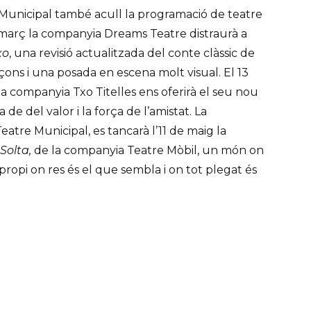
e Municipal també acull la programació de teatre
e març la companyia Dreams Teatre distraurà a
xo
, una revisió actualitzada del conte clàssic de
ons i una posada en escena molt visual. El 13
a companyia Txo Titelles ens oferirà el seu nou
de del valor i la força de l’amistat. La
eatre Municipal, es tancarà l’11 de maig la
Solta,
de la companyia Teatre Mòbil, un món on
 propi on res és el que sembla i on tot plegat és