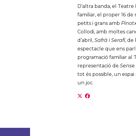
D’altra banda, el Teatr
familiar, el proper 16 d
petits i grans amb
Pinot
Collodi, amb moltes canç
d’abril,
Safrà i Serafí,
de l
espectacle que ens parla 
programació familiar al T
representació de
Sense 
tot és possible, un espai
un joc.