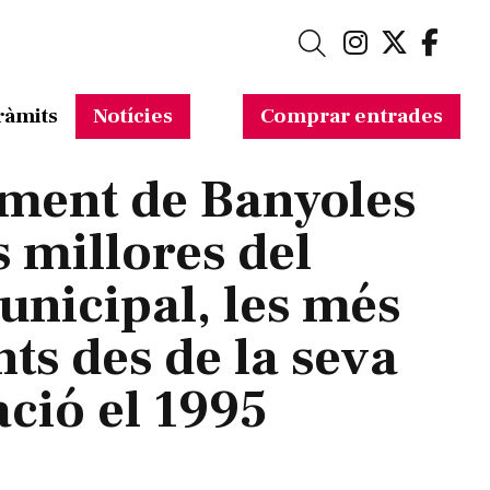
Link a in
Link a 
Link
Cerca
ràmits
Notícies
Comprar entrades
ment de Banyoles
s millores del
unicipal, les més
ts des de la seva
ció el 1995