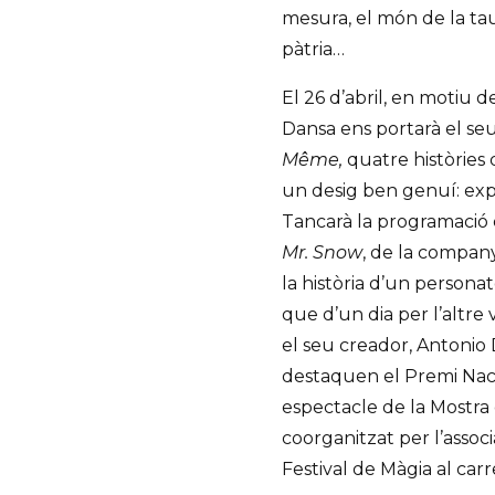
mesura, el món de la tau
pàtria…
El 26 d’abril, en motiu d
Dansa ens portarà el s
Même,
quatre històries q
un desig ben genuí: expr
Tancarà la programació e
Mr. Snow
, de la compan
la història d’un personat
que d’un dia per l’altre 
el seu creador, Antonio 
destaquen el Premi Nacio
espectacle de la Mostra 
coorganitzat per l’assoc
Festival de Màgia al car