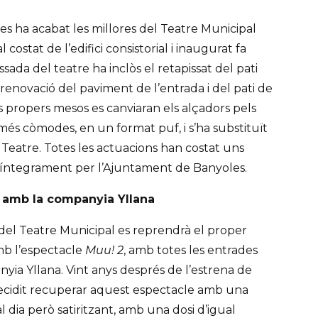
s ha acabat les millores del Teatre Municipal
l costat de l’edifici consistorial i inaugurat fa
sada del teatre ha inclòs el retapissat del pati
 renovació del paviment de l’entrada i del pati de
 propers mesos es canviaran els alçadors pels
 més còmodes, en un format puf, i s’ha substituït
l Teatre. Totes les actuacions han costat uns
 íntegrament per l’Ajuntament de Banyoles.
ó amb la companyia Yllana
del Teatre Municipal es reprendrà el proper
b l’espectacle
Muu! 2
, amb totes les entrades
yia Yllana. Vint anys després de l’estrena de
decidit recuperar aquest espectacle amb una
al dia però satiritzant, amb una dosi d’igual