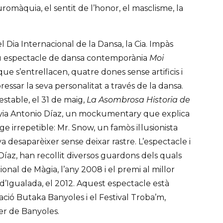
romàquia, el sentit de l’honor, el masclisme, la
el Dia Internacional de la Dansa, la Cia. Impàs
eu espectacle de dansa contemporània
Moi
ue s’entrellacen, quatre dones sense artificis i
essar la seva personalitat a través de la dansa.
stable, el 31 de maig,
La Asombrosa Historia de
yia Antonio Díaz, un mockumentary que explica
ge irrepetible: Mr. Snow, un famòs il·lusionista
va desaparèixer sense deixar rastre. L’espectacle i
Díaz, han recollit diversos guardons dels quals
nal de Màgia, l’any 2008 i el premi al millor
d’Igualada, el 2012. Aquest espectacle està
iació Butaka Banyoles i el Festival Troba’m,
rer de Banyoles.