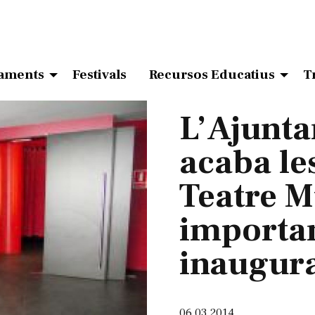
aments
Festivals
Recursos Educatius
T
L’Ajunta
acaba le
Teatre M
importan
inaugura
06.03.2014