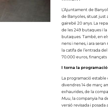
L’Ajuntament de Banyole
de Banyoles, situat just a
gairebé 20 anys. La repas
de les 249 butaques i la
butaques. També, en els
nens i nenes, i ara seran
la catifa de l’entrada de
70.000 euros, finançats
I torna la programaci
La programació estable 
divendres 14 de març am
exhaurides, de la compan
Muu
, la companyia ha 
versió revisada i posada 