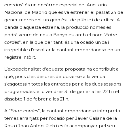
cuerdas
” és un encàrrec especial del Auditorio
Nacional de Madrid que es va estrenar el passat 24 de
gener mereixent un gran èxit de públic i de crítica. A
banda d’aquesta estrena, la producció només es
podrà veure de nou a Banyoles, amb el nom “
Entre
cordes
”, en la que per tant, és una ocasió única i
irrepetible d’escoltar la cantant empordanesa en un
registre insòlit.
L’excepcionalitat d’aquesta proposta ha contribuït a
què, pocs dies després de posar-se a la venda
s’esgotessin totes les entrades per a les dues sessions
programades, el divendres 31 de gener a les 22 h i el
dissabte 1 de febrer a les 21 h.
A
“Entre cordes
”, la cantant empordanesa interpreta
temes arranjats per l’ocasió per Javier Galiana de la
Rosa i Joan Antoni Pich i es fa acompanyar pel seu