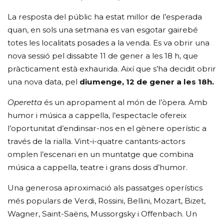
La resposta del públic ha estat millor de l’esperada
quan, en sols una setmana es van esgotar gairebé
totes les localitats posades a la venda. Es va obrir una
nova sessió pel dissabte 11 de gener a les 18 h, que
pràcticament està exhaurida. Així que s’ha decidit obrir
una nova data, pel
diumenge, 12 de gener a les 18h.
Operetta
és un apropament al món de l’òpera. Amb
humor i música a cappella, l’espectacle ofereix
l’oportunitat d’endinsar-nos en el gènere operístic a
través de la rialla. Vint-i-quatre cantants-actors
omplen l’escenari en un muntatge que combina
música a cappella, teatre i grans dosis d’humor.
Una generosa aproximació als passatges operístics
més populars de Verdi, Rossini, Bellini, Mozart, Bizet,
Wagner, Saint-Saëns, Mussorgsky i Offenbach. Un