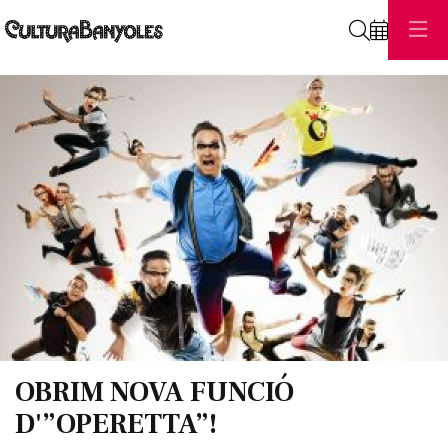
Cerca
Diapositiva 1 de 1
OBRIM NOVA FUNCIÓ
D'”OPERETTA”!