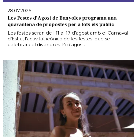
28.07.2026
Les Festes d’Agost de Banyoles programa una
quarantena de propostes per a tots els públic
Les festes seran de l’11 al 17 d’agost amb el Carnaval
d’Estiu, l’activitat icònica de les festes, que se
celebrarà el divendres 14 d’agost.