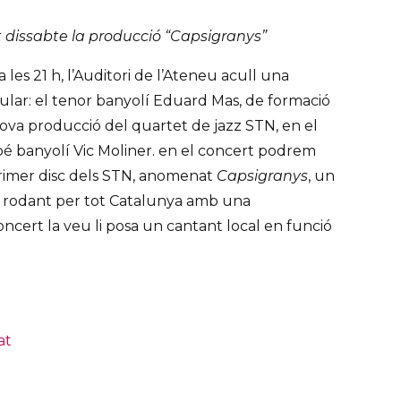
 dissabte la producció “Capsigranys”
les 21 h, l’Auditori de l’Ateneu acull una
ular: el tenor banyolí Eduard Mas, de formació
 nova producció del quartet de jazz STN, en el
bé banyolí Vic Moliner. en el concert podrem
primer disc dels STN, anomenat
Capsigranys
, un
à rodant per tot Catalunya amb una
concert la veu li posa un cantant local en funció
at