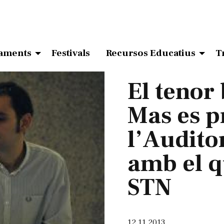
aments
Festivals
Recursos Educatius
T
El tenor
Mas es p
l’Audito
amb el q
STN
12.11.2013