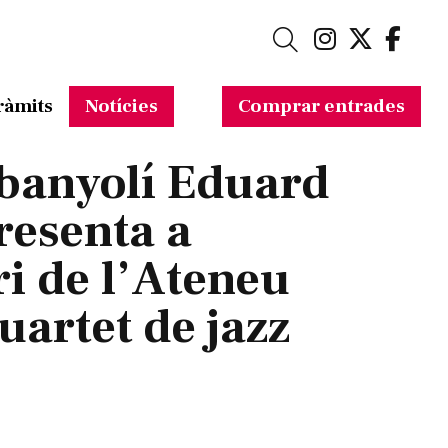
Link a in
Link a 
Link
Cerca
ràmits
Notícies
Comprar entrades
 banyolí Eduard
resenta a
ri de l’Ateneu
uartet de jazz