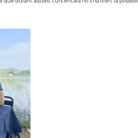
e que durant aquest curs encara no s’ha ofert la possibili