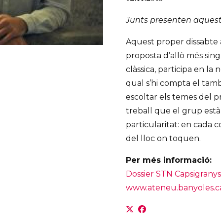
Junts presenten aquest
Aquest proper dissabte a 
proposta d’allò més sing
clàssica, participa en la
qual s’hi compta el tam
escoltar els temes del 
treball que el grup est
particularitat: en cada 
del lloc on toquen.
Per més informació:
Dossier STN Capsigranys
www.ateneu.banyoles.c