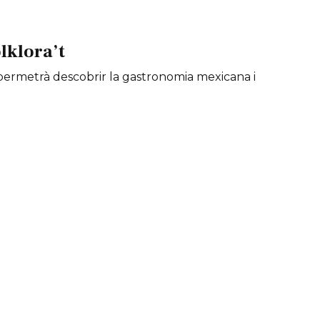
lklora’t
é permetrà descobrir la gastronomia mexicana i