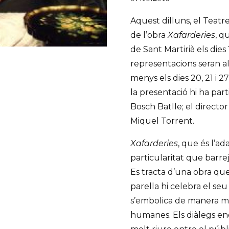
Aquest dilluns, el Teatr
de l’obra
Xafarderies
, q
de Sant Martirià els dies 
representacions seran al
menys els dies 20, 21 i 2
la presentació hi ha part
Bosch Batlle; el director 
Miquel Torrent.
Xafarderies
, que és l’ad
particularitat que barre
Es tracta d’una obra qu
parella hi celebra el seu
s’embolica de manera mol
humanes. Els diàlegs e