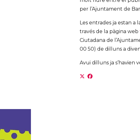
molt riure entre el públ
per l’Ajuntament de Ban
Les entrades ja estan a
través de la pàgina web
Ciutadana de l’Ajuntamen
00 50) de dilluns a diven
Avui dilluns ja s’havien