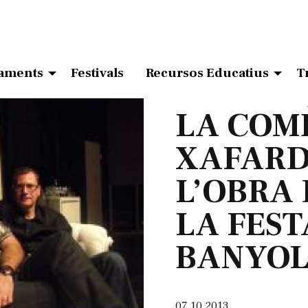
aments
Festivals
Recursos Educatius
T
LA COM
XAFARD
L’OBRA 
LA FEST
BANYOL
07.10.2013