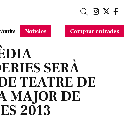
Link a in
Link a 
Link
Cerca
ràmits
Notícies
Comprar entrades
ÈDIA
ERIES SERÀ
DE TEATRE DE
A MAJOR DE
ES 2013