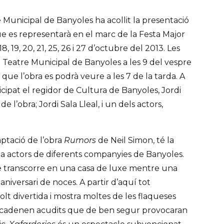
e Municipal de Banyoles ha acollit la presentació
ue es representarà en el marc de la Festa Major
18, 19, 20, 21, 25, 26 i 27 d’octubre del 2013. Les
 Teatre Municipal de Banyoles a les 9 del vespre
7 que l’obra es podrà veure a les 7 de la tarda. A
icipat el regidor de Cultura de Banyoles, Jordi
de l’obra; Jordi Sala Lleal, i un dels actors,
aptació de l’obra
Rumors
de Neil Simon, té la
ja actors de diferents companyies de Banyoles.
e transcorre en una casa de luxe mentre una
 aniversari de noces. A partir d’aquí tot
t divertida i mostra moltes de les flaqueses
ncadenen acudits que de ben segur provocaran