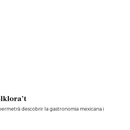
lklora’t
é permetrà descobrir la gastronomia mexicana i