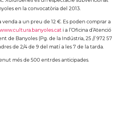
ic.
Xafarderies
és un espectacle subvencionat
yoles en la convocatòria del 2013.
 la venda a un preu de 12 €. Es poden comprar a
www.cultura.banyoles.cat
i a l’Oficina d’Atenció
t de Banyoles (Pg. de la Indústria, 25 // 972 57
dres de 2/4 de 9 del matí a les 7 de la tarda.
 venut més de 500 entrdes anticipades.