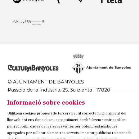
© AJUNTAMENT DE BANYOLES
Passeig de la Indústria, 25, 3a planta | 17820
Banyoles
Informació sobre cookies
972 58 18 48 | 972 57 00 50
Utilitzem cookies pròpies i de tercers per al correcte funcionament del
Sitemap
Avís Legal
Ús de Cookies
Contacteu
lloc web, i si ens dona el seu consentiment, també farem servir cookies
per recopilar dades de les seves visites per obtenir estadístiques
Link a instagram
Link a twitter
Link a facebook
agregades per millorar els nostres serveis i mostrar publicitat relacionada