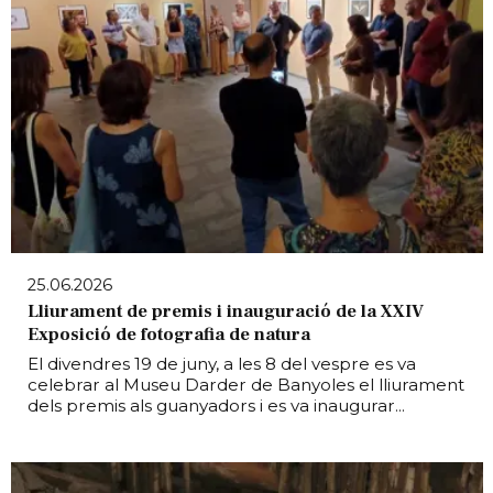
25.06.2026
Lliurament de premis i inauguració de la XXIV
Exposició de fotografia de natura
El divendres 19 de juny, a les 8 del vespre es va
celebrar al Museu Darder de Banyoles el lliurament
dels premis als guanyadors i es va inaugurar...