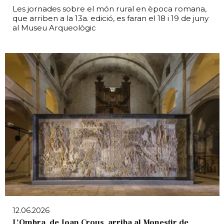
Les jornades sobre el món rural en època romana,
que arriben a la 13a. edició, es faran el 18 i 19 de juny
al Museu Arqueològic
12.06.2026
L’Ombra, de Joan Crous, arriba al Monestir de