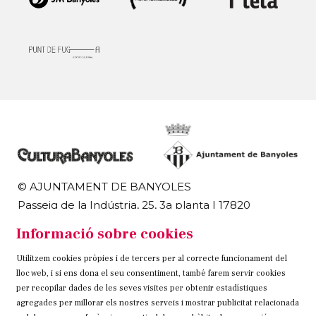
© AJUNTAMENT DE BANYOLES
Passeig de la Indústria, 25, 3a planta | 17820
Banyoles
Informació sobre cookies
972 58 18 48 | 972 57 00 50
Utilitzem cookies pròpies i de tercers per al correcte funcionament del
Sitemap
Avís Legal
Ús de Cookies
Contacteu
lloc web, i si ens dona el seu consentiment, també farem servir cookies
per recopilar dades de les seves visites per obtenir estadístiques
Link a instagram
Link a twitter
Link a facebook
agregades per millorar els nostres serveis i mostrar publicitat relacionada