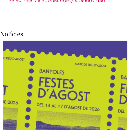
Cient%C3%ADficos-enMomias/140490073140
Notícies