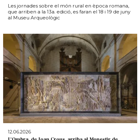
Les jornades sobre el món rural en època romana,
que arriben a la 13a. edició, es faran el 18 i 19 de juny
al Museu Arqueològic
12.06.2026
L’Ombra, de Joan Crous, arriba al Monestir de