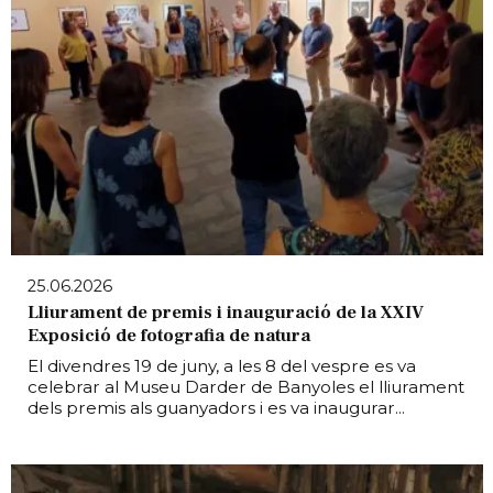
25.06.2026
Lliurament de premis i inauguració de la XXIV
Exposició de fotografia de natura
El divendres 19 de juny, a les 8 del vespre es va
celebrar al Museu Darder de Banyoles el lliurament
dels premis als guanyadors i es va inaugurar...