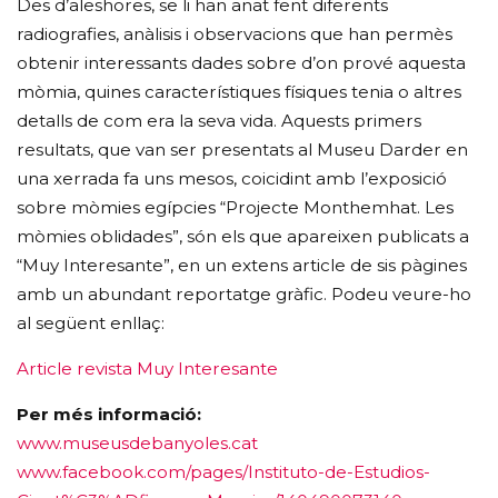
Des d’aleshores, se li han anat fent diferents
radiografies, anàlisis i observacions que han permès
obtenir interessants dades sobre d’on prové aquesta
mòmia, quines característiques físiques tenia o altres
detalls de com era la seva vida. Aquests primers
resultats, que van ser presentats al Museu Darder en
una xerrada fa uns mesos, coicidint amb l’exposició
sobre mòmies egípcies “Projecte Monthemhat. Les
mòmies oblidades”, són els que apareixen publicats a
“Muy Interesante”, en un extens article de sis pàgines
amb un abundant reportatge gràfic. Podeu veure-ho
al següent enllaç:
Article revista Muy Interesante
Per més informació:
www.museusdebanyoles.cat
www.facebook.com/pages/Instituto-de-Estudios-