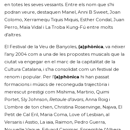
en totes les seves vessants. Entre els nom que s’hi
podran veure, destaquen Manel, Anni B Sweet, Joan
Colomo, Xerramequ Tiquis Miquis, Esther Condal, Juan
Perro, Maïa Vidal i La Troba Kung-Fú entre molts
d’altres.
El Festival de la Veu de Banyoles,
(a)phònica
, va néixer
l’any 2004 com a una de les propostes musicals que la
ciutat va engegar en el marc de la capitalitat de la
Cultura Catalana, i s’ha consolidat com un festival de
renom i popular. Per l’
(a)phònica
hi han passat
formacions i músics de reconeguda trajectòria i
merescut prestigi com Mishima, Martirio, Quimi
Portet, Sly Johnson,
Retaule d’avars
, Anna Roig i
L’ombre de ton chien, Christina Rosenvinge, Najwa, El
Petit de Cal Eril, Maria Coma, Love of Lesbian, al
Versaris i Asstio, La iaia, Raimon, Pedro Guerra,
Nouvelle Vague, Eduard Canimas, Ensemble l’Albera,