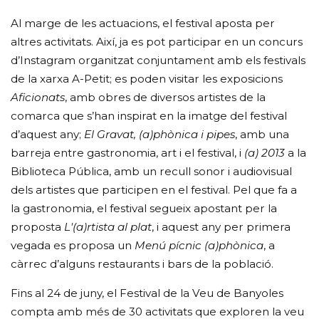
Al marge de les actuacions, el festival aposta per
altres activitats. Així, ja es pot participar en un concurs
d’Instagram organitzat conjuntament amb els festivals
de la xarxa A-Petit; es poden visitar les exposicions
Aficionats
, amb obres de diversos artistes de la
comarca que s’han inspirat en la imatge del festival
d’aquest any;
El Gravat, (a)phònica i pipes
, amb una
barreja entre gastronomia, art i el festival, i
(a) 2013
a la
Biblioteca Pública, amb un recull sonor i audiovisual
dels artistes que participen en el festival. Pel que fa a
la gastronomia, el festival segueix apostant per la
proposta
L'(a)rtista al plat
, i aquest any per primera
vegada es proposa un
Menú pícnic (a)phònica
, a
càrrec d’alguns restaurants i bars de la població.
Fins al 24 de juny, el Festival de la Veu de Banyoles
compta amb més de 30 activitats que exploren la veu