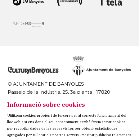
© AJUNTAMENT DE BANYOLES
Passeig de la Indústria, 25, 3a planta | 17820
Banyoles
Informació sobre cookies
972 58 18 48 | 972 57 00 50
Utilitzem cookies pròpies i de tercers per al correcte funcionament del
Sitemap
Avís Legal
Ús de Cookies
Contacteu
lloc web, i si ens dona el seu consentiment, també farem servir cookies
per recopilar dades de les seves visites per obtenir estadístiques
Link a instagram
Link a twitter
Link a facebook
agregades per millorar els nostres serveis i mostrar publicitat relacionada