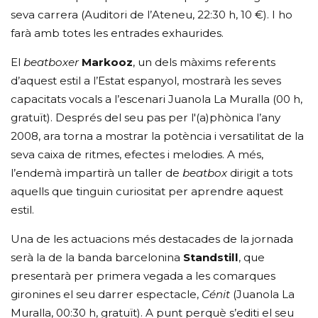
seva carrera (Auditori de l’Ateneu, 22:30 h, 10 €). I ho
farà amb totes les entrades exhaurides.
El
beatboxer
Markooz
, un dels màxims referents
d’aquest estil a l’Estat espanyol, mostrarà les seves
capacitats vocals a l’escenari Juanola La Muralla (00 h,
gratuït). Després del seu pas per l'(a)phònica l’any
2008, ara torna a mostrar la potència i versatilitat de la
seva caixa de ritmes, efectes i melodies. A més,
l’endemà impartirà un taller de
beatbox
dirigit a tots
aquells que tinguin curiositat per aprendre aquest
estil.
Una de les actuacions més destacades de la jornada
serà la de la banda barcelonina
Standstill
, que
presentarà per primera vegada a les comarques
gironines el seu darrer espectacle,
Cénit
(Juanola La
Muralla, 00:30 h, gratuït). A punt perquè s’editi el seu