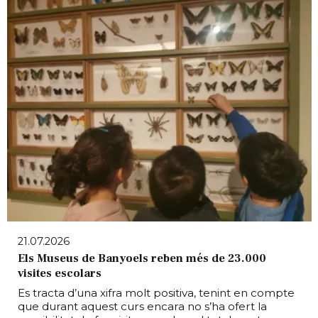
21.07.2026
Els Museus de Banyoels reben més de 23.000
visites escolars
Es tracta d’una xifra molt positiva, tenint en compte
que durant aquest curs encara no s’ha ofert la