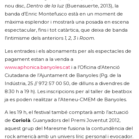
nou disc,
Dentro de la luz
(Buenasuerte, 2013), la
banda d’Enric Montefusco està en un moment de
màxima esplendor i mostrarà una posada en escena
espectacular, fins i tot catàrtica, que deixa de banda
l’intimisme dels anteriors
1, 2, 3
i
Room
.
Les entrades i els abonaments per als espectacles de
pagament estan a la venda a
www.aphonica.banyoles.cat
i a l’Oficina d’Atenció
Ciutadana de l’Ajuntament de Banyoles (Pg. de la
Indústria, 25 // 972 57 00 50, de dilluns a divendres de
8:30 h a 19 h). Les inscripcions per al taller de beatbox
ja es poden realitzar a l’Ateneu-CMEM de Banyoles.
A les 19 h, el festival també comptarà amb l’actuació
de
Coriolà
. Guanyadors del Premi Joventut 2012,
aquest grup del Maresme fusiona la contundència del
rock americà amb un univers líric personal i evocador.