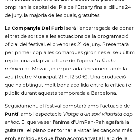
ompliran la capital del Pla de l’Estany fins al dilluns 24
de juny, la majoria de les quals, gratuïtes.
La
Companyia Dei Furbi
serà l’encarregada de donar
el tret de sortida a les actuacions de la programació
oficial del festival, el divendres 21 de juny. Presentarà
per primer cop a les comarques gironines el seu últim
repte: una adaptació lliure de l’òpera
La flauta
màgica
de Mozart, interpretada únicament amb la
veu (Teatre Municipal, 21 h, 12,50 €). Una producció
que ha obtingut molt bona acollida entre la crítica i el
públic durant aquesta temporada a Barcelona.
Seguidament, el festival comptarà amb l’actuació de
Puntí
, amb l’espectacle
Viatge d’un savi vilatrista cap
enlloc
. El que va ser l’ànima d’UmPah-Pah agafarà la
guitarra i el piano per tornar a visitar les cançons més
emblemàtiques que l’han acompanyat al llarg de la