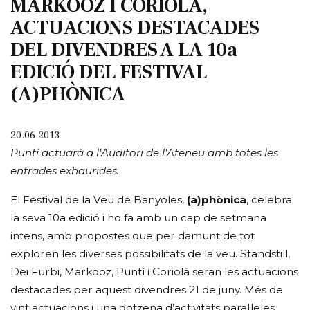
MARKOOZ I CORIOLÀ,
ACTUACIONS DESTACADES
DEL DIVENDRES A LA 10a
EDICIÓ DEL FESTIVAL
(A)PHÒNICA
20.06.2013
Puntí actuarà a l’Auditori de l’Ateneu amb totes les
entrades exhaurides.
El Festival de la Veu de Banyoles,
(a)phònica
, celebra
la seva 10a edició i ho fa amb un cap de setmana
intens, amb propostes que per damunt de tot
exploren les diverses possibilitats de la veu. Standstill,
Dei Furbi, Markooz, Puntí i Coriolà seran les actuacions
destacades per aquest divendres 21 de juny. Més de
vint actuacions i una dotzena d’activitats paral·leles