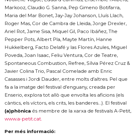
Markooz, Claudio G. Sanna, Pep Gimeno Botifarra,
Maria del Mar Bonet, Jay-Jay Johanson, Lluís Llach,
Roger Mas, Cor de Cambra de Lleida, Jorge Drexler,
Ariel Rot, Jame Sisa, Miquel Gil, Paco Ibáñez, The
Pepper Pots, Albert Pla, Mayte Martín, Hanne
Hukkelberg, Facto Delafé y las Flores Azules, Miguel
Poveda, Joan Isaac, Feliu Ventura, Cor de Teatre,
Spontaneous Combustion, Refree, Sílvia Pérez Cruz &
Javier Colina Trio, Pascal Comelade amb Enric
Casasses i Jordi Dauder, entre molts d’altres. Pel que
fa a la imatge del festival d’enguany, creada per
Enserio, explora tot allò que envolta les aficions (els
càntics, els víctors, els crits, les banderes…). El festival
(a)phònica
és membre de la xarxa de festivals A-Petit,
www.a-petit.cat.
Per més informació: