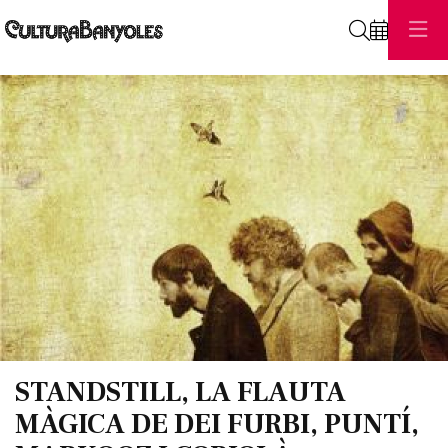
Cerca
Diapositiva 1 de 1
STANDSTILL, LA FLAUTA
MÀGICA DE DEI FURBI, PUNTÍ,