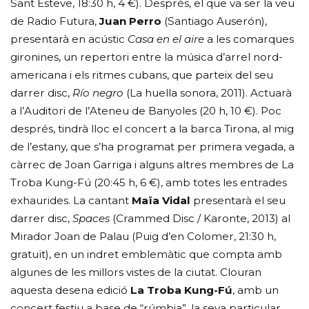
Sant Esteve, 18:30 h, 4 €). Després, el que va ser la veu
de Radio Futura,
Juan Perro
(Santiago Auserón),
presentarà en acústic
Casa en el aire
a les comarques
gironines, un repertori entre la música d’arrel nord-
americana i els ritmes cubans, que parteix del seu
darrer disc,
Río negro
(La huella sonora, 2011). Actuarà
a l’Auditori de l’Ateneu de Banyoles (20 h, 10 €). Poc
després, tindrà lloc el concert a la barca Tirona, al mig
de l’estany, que s’ha programat per primera vegada, a
càrrec de Joan Garriga i alguns altres membres de La
Troba Kung-Fú (20:45 h, 6 €), amb totes les entrades
exhaurides. La cantant
Maïa Vidal
presentarà el seu
darrer disc,
Spaces
(Crammed Disc / Karonte, 2013) al
Mirador Joan de Palau (Puig d’en Colomer, 21:30 h,
gratuït), en un indret emblemàtic que compta amb
algunes de les millors vistes de la ciutat. Clouran
aquesta desena edició
La Troba Kung-Fú
, amb un
concert festiu a base de “rúmbia”, la seva particular