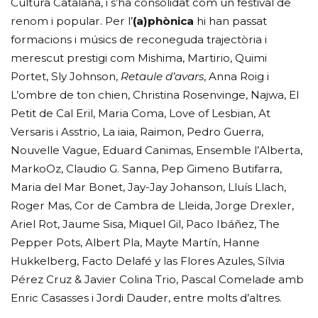
Cultura Catalana, i s’ha consolidat com un festival de
renom i popular. Per l’
(a)phònica
hi han passat
formacions i músics de reconeguda trajectòria i
merescut prestigi com Mishima, Martirio, Quimi
Portet, Sly Johnson,
Retaule d’avars
, Anna Roig i
L’ombre de ton chien, Christina Rosenvinge, Najwa, El
Petit de Cal Eril, Maria Coma, Love of Lesbian, At
Versaris i Asstrio, La iaia, Raimon, Pedro Guerra,
Nouvelle Vague, Eduard Canimas, Ensemble l’Alberta,
MarkoOz, Claudio G. Sanna, Pep Gimeno Butifarra,
Maria del Mar Bonet, Jay-Jay Johanson, Lluís Llach,
Roger Mas, Cor de Cambra de Lleida, Jorge Drexler,
Ariel Rot, Jaume Sisa, Miquel Gil, Paco Ibáñez, The
Pepper Pots, Albert Pla, Mayte Martín, Hanne
Hukkelberg, Facto Delafé y las Flores Azules, Sílvia
Pérez Cruz & Javier Colina Trio, Pascal Comelade amb
Enric Casasses i Jordi Dauder, entre molts d’altres.