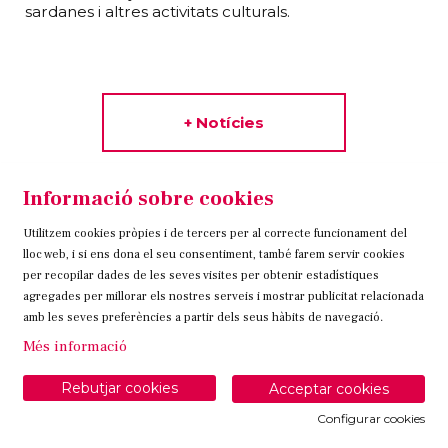
sardanes i altres activitats culturals.
+ Notícies
Informació sobre cookies
Cultura Banyoles som:
Utilitzem cookies pròpies i de tercers per al correcte funcionament del
lloc web, i si ens dona el seu consentiment, també farem servir cookies
per recopilar dades de les seves visites per obtenir estadístiques
agregades per millorar els nostres serveis i mostrar publicitat relacionada
amb les seves preferències a partir dels seus hàbits de navegació.
Més informació
Rebutjar cookies
Acceptar cookies
Configurar cookies