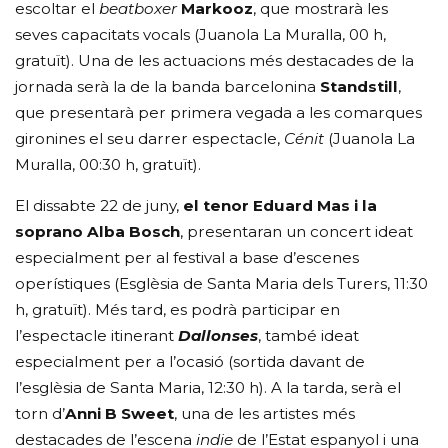
escoltar el
beatboxer
Markooz
, que mostrarà les
seves capacitats vocals (Juanola La Muralla, 00 h,
gratuït). Una de les actuacions més destacades de la
jornada serà la de la banda barcelonina
Standstill
,
que presentarà per primera vegada a les comarques
gironines el seu darrer espectacle,
Cénit
(Juanola La
Muralla, 00:30 h, gratuït).
El dissabte 22 de juny,
el tenor Eduard Mas i la
soprano Alba Bosch
, presentaran un concert ideat
especialment per al festival a base d’escenes
operístiques (Esglèsia de Santa Maria dels Turers, 11:30
h, gratuït). Més tard, es podrà participar en
l’espectacle itinerant
Dallonses
, també ideat
especialment per a l’ocasió (sortida davant de
l’esglèsia de Santa Maria, 12:30 h). A la tarda, serà el
torn d’
Anni B Sweet
, una de les artistes més
destacades de l’escena
indie
de l’Estat espanyol i una