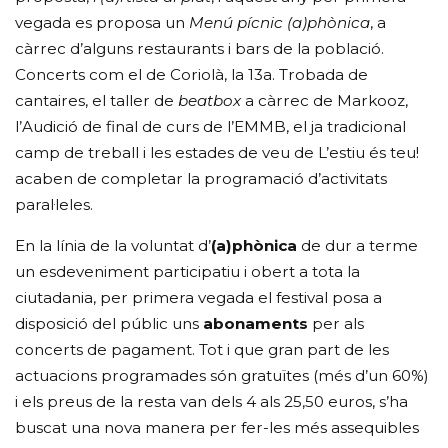
vegada es proposa un
Menú pícnic (a)phònica
, a
càrrec d’alguns restaurants i bars de la població.
Concerts com el de Coriolà, la 13a. Trobada de
cantaires, el taller de
beatbox
a càrrec de Markooz,
l’Audició de final de curs de l’EMMB, el ja tradicional
camp de treball i les estades de veu de L’estiu és teu!
acaben de completar la programació d’activitats
paral·leles.
En la línia de la voluntat d’
(a)phònica
de dur a terme
un esdeveniment participatiu i obert a tota la
ciutadania, per primera vegada el festival posa a
disposició del públic uns
abonaments
per als
concerts de pagament. Tot i que gran part de les
actuacions programades són gratuïtes (més d’un 60%)
i els preus de la resta van dels 4 als 25,50 euros, s’ha
buscat una nova manera per fer-les més assequibles