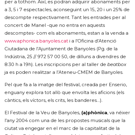
per a tothom. Així, es podran adquirir abonaments per
a 3, 5 i 7 espectacles, aconseguint un 15, 20 i un 25% de
descompte respectivament. Tant les entrades per al
concert de Manel -que no entra en aquests
descomptes- com els abonaments, estan a la venda a
www.aphonica.banyoles.cat
i a l’Oficina d’Atenció
Ciutadana de l’Ajuntament de Banyoles (Pg. de la
Indústria, 25 // 972 57 00 50, de dilluns a divendres de
8:30 h a 19h). Les inscripcions per al taller de
beatbox
ja es poden realitzar a l’Ateneu-CMEM de Banyoles.
Pel que fa a la imatge del festival, creada per Enserio,
enguany explora tot allò que envolta les aficions (els
càntics, els víctors, els crits, les banderes…).
El Festival de la Veu de Banyoles,
(a)phònica
, va néixer
l’any 2004 com una de les propostes musicals que la
ciutat va engegar en el marc de la capitalitat de la