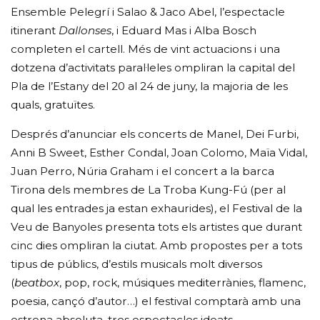
Ensemble Pelegrí i Salao & Jaco Abel, l’espectacle
itinerant
Dallonses
, i Eduard Mas i Alba Bosch
completen el cartell. Més de vint actuacions i una
dotzena d’activitats paral·leles ompliran la capital del
Pla de l’Estany del 20 al 24 de juny, la majoria de les
quals, gratuïtes.
Després d’anunciar els concerts de Manel, Dei Furbi,
Anni B Sweet, Esther Condal, Joan Colomo, Maïa Vidal,
Juan Perro, Núria Graham i el concert a la barca
Tirona dels membres de La Troba Kung-Fú (per al
qual les entrades ja estan exhaurides), el Festival de la
Veu de Banyoles presenta tots els artistes que durant
cinc dies ompliran la ciutat. Amb propostes per a tots
tipus de públics, d’estils musicals molt diversos
(
beatbox
, pop, rock, músiques mediterrànies, flamenc,
poesia, cançó d’autor…) el festival comptarà amb una
estrena absoluta, tres espectacles ideats