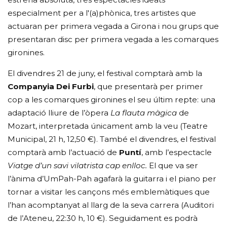
especialment per a l'(a)phònica, tres artistes que
actuaran per primera vegada a Girona i nou grups que
presentaran disc per primera vegada a les comarques
gironines.
El divendres 21 de juny, el festival comptarà amb la
Companyia Dei Furbi
, que presentarà per primer
cop a les comarques gironines el seu últim repte: una
adaptació lliure de l’òpera
La flauta màgica
de
Mozart, interpretada únicament amb la veu (Teatre
Municipal, 21 h, 12,50 €). També el divendres, el festival
comptarà amb l’actuació de
Puntí
, amb l’espectacle
Viatge d’un savi vilatrista cap enlloc.
El que va ser
l’ànima d’UmPah-Pah agafarà la guitarra i el piano per
tornar a visitar les cançons més emblemàtiques que
l’han acomptanyat al llarg de la seva carrera (Auditori
de l’Ateneu, 22:30 h, 10 €). Seguidament es podrà