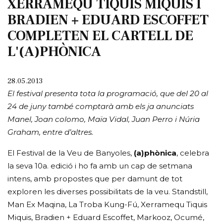
XERRAMEQU TIQUIS MIQUIS I
BRADIEN + EDUARD ESCOFFET
COMPLETEN EL CARTELL DE
L'(A)PHÒNICA
28.05.2013
El festival presenta tota la programació, que del 20 al
24 de juny també comptarà amb els ja anunciats
Manel, Joan colomo, Maïa Vidal, Juan Perro i Núria
Graham, entre d’altres.
El Festival de la Veu de Banyoles,
(a)phònica
, celebra
la seva 10a. edició i ho fa amb un cap de setmana
intens, amb propostes que per damunt de tot
exploren les diverses possibilitats de la veu. Standstill,
Man Ex Maqina, La Troba Kung-Fú, Xerramequ Tiquis
Miquis, Bradien + Eduard Escoffet, Markooz, Ocumé,