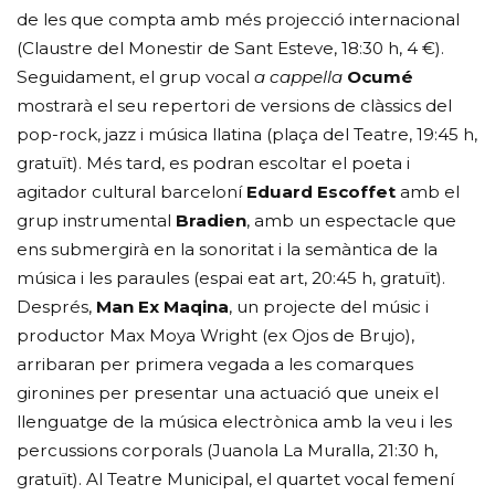
de les que compta amb més projecció internacional
(Claustre del Monestir de Sant Esteve, 18:30 h, 4 €).
Seguidament, el grup vocal
a cappella
Ocumé
mostrarà el seu repertori de versions de clàssics del
pop-rock, jazz i música llatina (plaça del Teatre, 19:45 h,
gratuït). Més tard, es podran escoltar el poeta i
agitador cultural barceloní
Eduard Escoffet
amb el
grup instrumental
Bradien
, amb un espectacle que
ens submergirà en la sonoritat i la semàntica de la
música i les paraules (espai eat art, 20:45 h, gratuït).
Després,
Man Ex Maqina
, un projecte del músic i
productor Max Moya Wright (ex Ojos de Brujo),
arribaran per primera vegada a les comarques
gironines per presentar una actuació que uneix el
llenguatge de la música electrònica amb la veu i les
percussions corporals (Juanola La Muralla, 21:30 h,
gratuït). Al Teatre Municipal, el quartet vocal femení