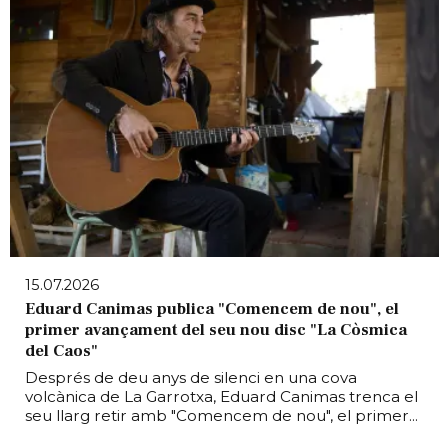
15.07.2026
Eduard Canimas publica "Comencem de nou", el
primer avançament del seu nou disc "La Còsmica
del Caos"
Després de deu anys de silenci en una cova
volcànica de La Garrotxa, Eduard Canimas trenca el
seu llarg retir amb "Comencem de nou", el primer...