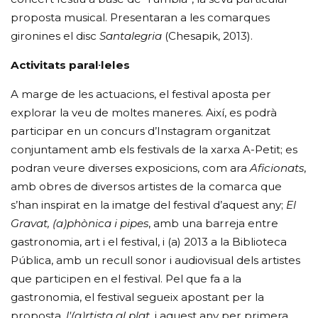
proposta musical. Presentaran a les comarques
gironines el disc
Santalegria
(Chesapik, 2013).
Activitats paral·leles
A marge de les actuacions, el festival aposta per
explorar la veu de moltes maneres. Així, es podrà
participar en un concurs d’Instagram organitzat
conjuntament amb els festivals de la xarxa A-Petit; es
podran veure diverses exposicions, com ara
Aficionats
,
amb obres de diversos artistes de la comarca que
s’han inspirat en la imatge del festival d’aquest any;
El
Gravat, (a)phònica i pipes
, amb una barreja entre
gastronomia, art i el festival, i (a) 2013 a la Biblioteca
Pública, amb un recull sonor i audiovisual dels artistes
que participen en el festival. Pel que fa a la
gastronomia, el festival segueix apostant per la
proposta,
l'(a)rtista al plat
, i aquest any per primera