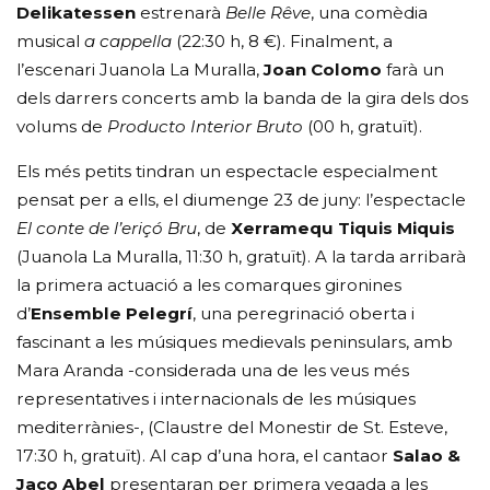
Delikatessen
estrenarà
Belle Rêve
, una comèdia
musical
a cappella
(22:30 h, 8 €). Finalment, a
l’escenari Juanola La Muralla,
Joan Colomo
farà un
dels darrers concerts amb la banda de la gira dels dos
volums de
Producto Interior Bruto
(00 h, gratuït).
Els més petits tindran un espectacle especialment
pensat per a ells, el diumenge 23 de juny: l’espectacle
El conte de l’eriçó Bru
, de
Xerramequ Tiquis Miquis
(Juanola La Muralla, 11:30 h, gratuït). A la tarda arribarà
la primera actuació a les comarques gironines
d’
Ensemble Pelegrí
, una peregrinació oberta i
fascinant a les músiques medievals peninsulars, amb
Mara Aranda -considerada una de les veus més
representatives i internacionals de les músiques
mediterrànies-, (Claustre del Monestir de St. Esteve,
17:30 h, gratuït). Al cap d’una hora, el cantaor
Salao &
Jaco Abel
presentaran per primera vegada a les