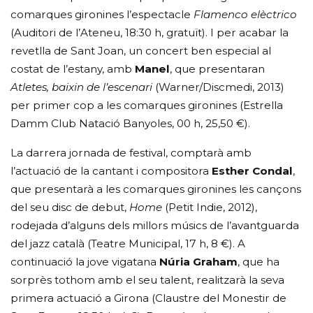
comarques gironines l’espectacle
Flamenco elèctrico
(Auditori de l’Ateneu, 18:30 h, gratuït). I per acabar la
revetlla de Sant Joan, un concert ben especial al
costat de l’estany, amb
Manel
, que presentaran
Atletes, baixin de l’escenari
(Warner/Discmedi, 2013)
per primer cop a les comarques gironines (Estrella
Damm Club Natació Banyoles, 00 h, 25,50 €).
La darrera jornada de festival, comptarà amb
l’actuació de la cantant i compositora
Esther Condal
,
que presentarà a les comarques gironines les cançons
del seu disc de debut,
Home
(Petit Indie, 2012),
rodejada d’alguns dels millors músics de l’avantguarda
del jazz català (Teatre Municipal, 17 h, 8 €). A
continuació la jove vigatana
Núria Graham
, que ha
sorprès tothom amb el seu talent, realitzarà la seva
primera actuació a Girona (Claustre del Monestir de