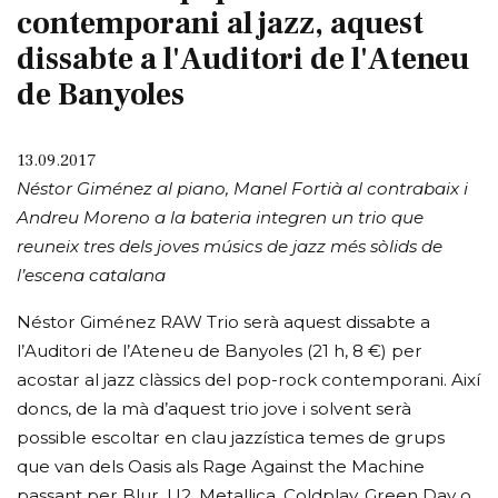
contemporani al jazz, aquest
dissabte a l'Auditori de l'Ateneu
de Banyoles
13.09.2017
Néstor Giménez al piano, Manel Fortià al contrabaix i
Andreu Moreno a la bateria integren un trio que
reuneix tres dels joves músics de jazz més sòlids de
l’escena catalana
Néstor Giménez RAW Trio serà aquest dissabte a
l’Auditori de l’Ateneu de Banyoles (21 h, 8 €) per
acostar al jazz clàssics del pop-rock contemporani. Així
doncs, de la mà d’aquest trio jove i solvent serà
possible escoltar en clau jazzística temes de grups
que van dels Oasis als Rage Against the Machine
passant per Blur, U2, Metallica, Coldplay, Green Day o