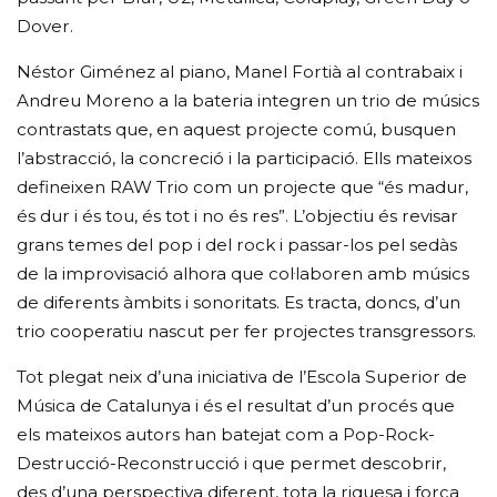
Dover.
Néstor Giménez al piano, Manel Fortià al contrabaix i
Andreu Moreno a la bateria integren un trio de músics
contrastats que, en aquest projecte comú, busquen
l’abstracció, la concreció i la participació. Ells mateixos
defineixen RAW Trio com un projecte que “és madur,
és dur i és tou, és tot i no és res”. L’objectiu és revisar
grans temes del pop i del rock i passar-los pel sedàs
de la improvisació alhora que col·laboren amb músics
de diferents àmbits i sonoritats. Es tracta, doncs, d’un
trio cooperatiu nascut per fer projectes transgressors.
Tot plegat neix d’una iniciativa de l’Escola Superior de
Música de Catalunya i és el resultat d’un procés que
els mateixos autors han batejat com a Pop-Rock-
Destrucció-Reconstrucció i que permet descobrir,
des d’una perspectiva diferent, tota la riquesa i força