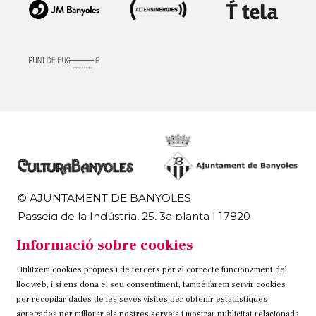
© AJUNTAMENT DE BANYOLES
Passeig de la Indústria, 25, 3a planta | 17820
Banyoles
Informació sobre cookies
972 58 18 48 | 972 57 00 50
Utilitzem cookies pròpies i de tercers per al correcte funcionament del
Sitemap
Avís Legal
Ús de Cookies
Contacteu
lloc web, i si ens dona el seu consentiment, també farem servir cookies
per recopilar dades de les seves visites per obtenir estadístiques
agregades per millorar els nostres serveis i mostrar publicitat relacionada