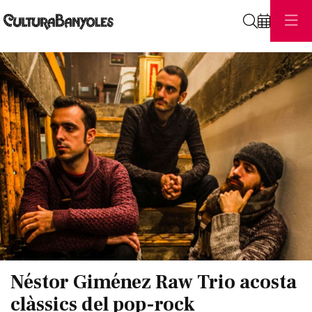
Cerca
Diapositiva 1 de 1
Néstor Giménez Raw Trio acosta
clàssics del pop-rock