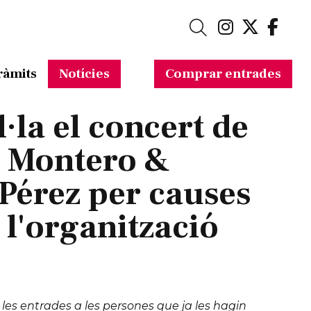
Link a in
Link a 
Link
Cerca
ràmits
Notícies
Comprar entrades
·la el concert de
a Montero &
Pérez per causes
 l'organització
 les entrades a les persones que ja les hagin