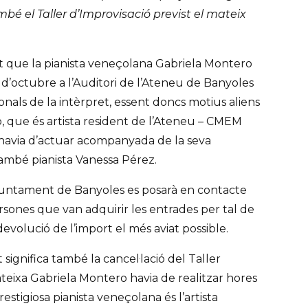
ambé el Taller d’Improvisació previst el mateix
rt que la pianista veneçolana Gabriela Montero
1 d’octubre a l’Auditori de l’Ateneu de Banyoles
nals de la intèrpret, essent doncs motius aliens
o, que és artista resident de l’Ateneu – CMEM
 havia d’actuar acompanyada de la seva
també pianista Vanessa Pérez.
Ajuntament de Banyoles es posarà en contacte
sones que van adquirir les entrades per tal de
devolució de l’import el més aviat possible.
significa també la cancel·lació del Taller
teixa Gabriela Montero havia de realitzar hores
restigiosa pianista veneçolana és l’artista