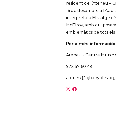
resident de l’Ateneu – 
16 de desembre a l’Audit
interpretarà El viatge d
McElroy, amb qui posarà
emblemàtics de tots els
Per a més informació:
Ateneu - Centre Municip
972 57 60 49
ateneu@ajbanyoles.org 