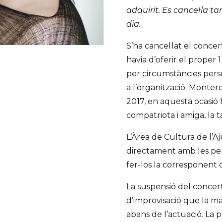
adquirit. Es cancel·la t
dia.
S’ha cancel·lat el conce
havia d’oferir el proper 
per circumstàncies perso
a l’organització. Monter
2017, en aquesta ocasió
compatriota i amiga, la 
L’Àrea de Cultura de l’
directament amb les per
fer-los la corresponent 
La suspensió del concert 
d’improvisació que la ma
abans de l’actuació. La p