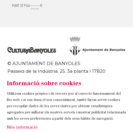
© AJUNTAMENT DE BANYOLES
Passeig de la Indústria, 25, 3a planta | 17820
Banyoles
Informació sobre cookies
972 58 18 48 | 972 57 00 50
Utilitzem cookies pròpies i de tercers per al correcte funcionament del
Sitemap
Avís Legal
Ús de Cookies
Contacteu
lloc web, i si ens dona el seu consentiment, també farem servir cookies
per recopilar dades de les seves visites per obtenir estadístiques
Link a instagram
Link a twitter
Link a facebook
agregades per millorar els nostres serveis i mostrar publicitat relacionada
amb les seves preferències a partir dels seus hàbits de navegació.
Més informació